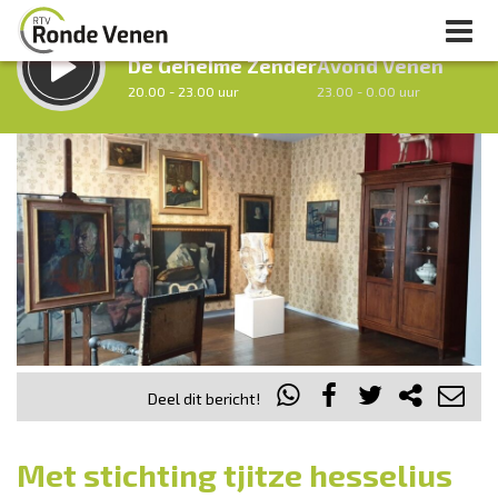
LUISTER LIVE:
STRAKS:
De Geheime Zender
Avond Venen
20.00 - 23.00 uur
23.00 - 0.00 uur
uur 1 van 0
Vorig uur
Volgend uur
Inklappen
Deel dit bericht!
Met stichting tjitze hesselius