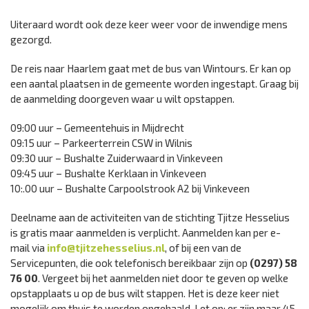
Uiteraard wordt ook deze keer weer voor de inwendige mens
gezorgd.
De reis naar Haarlem gaat met de bus van Wintours. Er kan op
een aantal plaatsen in de gemeente worden ingestapt. Graag bij
de aanmelding doorgeven waar u wilt opstappen.
09:00 uur – Gemeentehuis in Mijdrecht
09:15 uur – Parkeerterrein CSW in Wilnis
09:30 uur – Bushalte Zuiderwaard in Vinkeveen
09:45 uur – Bushalte Kerklaan in Vinkeveen
10:.00 uur – Bushalte Carpoolstrook A2 bij Vinkeveen
Deelname aan de activiteiten van de stichting Tjitze Hesselius
is gratis maar aanmelden is verplicht. Aanmelden kan per e-
mail via
info@tjitzehesselius.nl
, of bij een van de
Servicepunten, die ook telefonisch bereikbaar zijn op
(0297) 58
76 00
. Vergeet bij het aanmelden niet door te geven op welke
opstapplaats u op de bus wilt stappen. Het is deze keer niet
mogelijk om thuis te worden opgehaald. Let op: er zijn maar 45