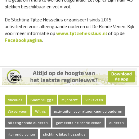
plekken beschikbaar en vol = vol.
De Stichting Tjitze Hesselius organiseert sinds 2015
activiteiten voor alleengaande ouderen uit De Ronde Venen. Kijk
voor meer informatie op
www.tjitzehesslius.nl
of op de
Facebookpagina
.
Abcoude
Baambrugge
Mijdrecht
Vinkeveen
Waverveen
Wilnis
activiteiten voor alleengaande ouderen
alleengaande ouderen
gemeente de ronde venen
ouderen
rtv ronde venen
stichting tjitze hesselius