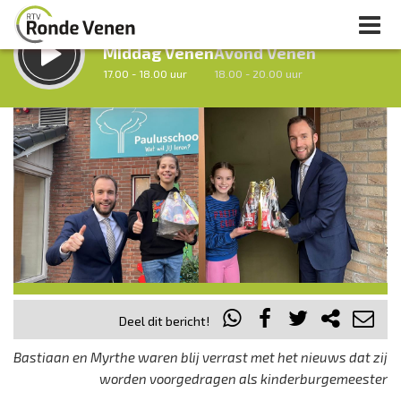
LUISTER LIVE:
STRAKS:
Middag Venen
Avond Venen
17.00 - 18.00 uur
18.00 - 20.00 uur
uur 1 van 0
Vorig uur
Volgend uur
Inklappen
Deel dit bericht!
Bastiaan en Myrthe waren blij verrast met het nieuws dat zij
worden voorgedragen als kinderburgemeester