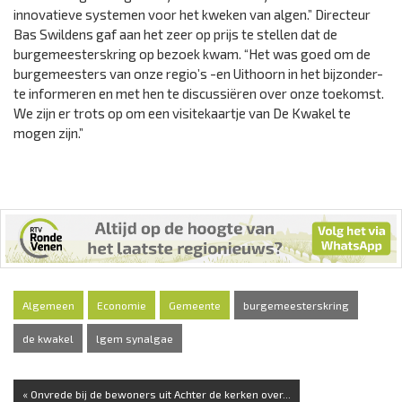
innovatieve systemen voor het kweken van algen.” Directeur
Bas Swildens gaf aan het zeer op prijs te stellen dat de
burgemeesterskring op bezoek kwam. “Het was goed om de
burgemeesters van onze regio’s -en Uithoorn in het bijzonder-
te informeren en met hen te discussiëren over onze toekomst.
We zijn er trots op om een visitekaartje van De Kwakel te
mogen zijn.”
Algemeen
Economie
Gemeente
burgemeesterskring
de kwakel
lgem synalgae
« Onvrede bij de bewoners uit Achter de kerken over...