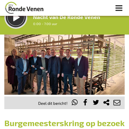
LUISTER LIVE:
Nacht van De Ronde Venen
0.00 - 7.00 uur
STRAKS:
Ochtendronde
7.00 - 12.00 uur
uur 1 van 0
Vorig uur
Volgend uur
Inklappen
Deel dit bericht!
Burgemeesterskring op bezoek