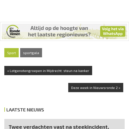
Sport
sportgala
« Lotgenotengroepen in Mijdrecht: steun na kanker
Deze week in Nieuwsronde 2 »
LAATSTE NIEUWS
Twee verdachten vast na steekincident,