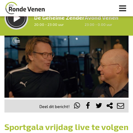
LUISTER LIVE:
STRAKS:
De Geheime Zender
Avond Venen
20.00 - 23.00 uur
23.00 - 0.00 uur
uur 1 van 0
Vorig uur
Volgend uur
Inklappen
Deel dit bericht!
Sportgala vrijdag live te volgen