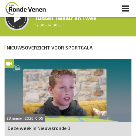
LUISTER LIVE:
Tussen Twaalf en Twee
12.00 - 14.00 uur
STRAKS:
Middag Venen
NIEUWSOVERZICHT VOOR SPORTGALA
14.00 - 18.00 uur
uur 1 van 0
Vorig uur
Volgend uur
Inklappen
28 januari 2026, 0:05
Deze week in Nieuwsronde 3