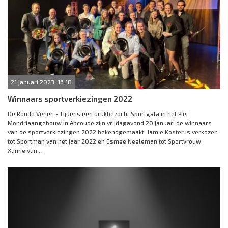
21 januari 2023, 16:18
Winnaars sportverkiezingen 2022
De Ronde Venen - Tijdens een drukbezocht Sportgala in het Piet
Mondriaangebouw in Abcoude zijn vrijdagavond 20 januari de winnaars
van de sportverkiezingen 2022 bekendgemaakt. Jamie Koster is verkozen
tot Sportman van het jaar 2022 en Esmee Neeleman tot Sportvrouw.
Xanne van...