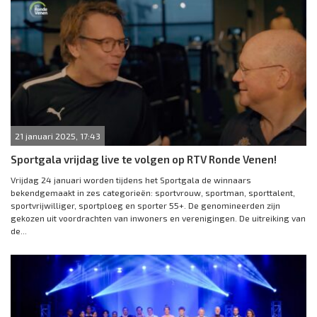
21 januari 2025, 17:43
Sportgala vrijdag live te volgen op RTV Ronde Venen!
Vrijdag 24 januari worden tijdens het Sportgala de winnaars
bekendgemaakt in zes categorieën: sportvrouw, sportman, sporttalent,
sportvrijwilliger, sportploeg en sporter 55+. De genomineerden zijn
gekozen uit voordrachten van inwoners en verenigingen. De uitreiking van
de...