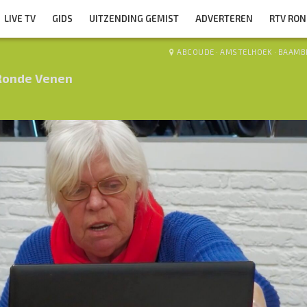
LIVE TV
GIDS
UITZENDING GEMIST
ADVERTEREN
RTV RO
ABCOUDE
·
AMSTELHOEK
·
BAAMB
Ronde Venen