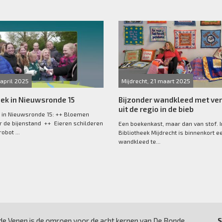
 april 2025
Mijdrecht, 21 maart 2025
ek in Nieuwsronde 15
Bijzonder wandkleed met ve
uit de regio in de bieb
 in Nieuwsronde 15: ++ Bloemen
r de bijenstand ++ Eieren schilderen
Een boekenkast, maar dan van stof. I
obot ...
Bibliotheek Mijdrecht is binnenkort e
wandkleed te...
e Venen is de omroep voor de acht kernen van De Ronde
S