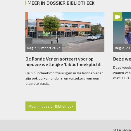
MEER IN DOSSIER BIBLIOTHEEK
Regio, 5 maart 2026
Regio, 23
De Ronde Venen sorteert voor op
Deze we
nieuwe wettelijke 'bibliotheekplicht'
Deze week
zaaien voo
De bibliotheekvoorzieningen in De Ronde Venen
met LEGO-r
zijn ook de komende jaren verzekerd van een
stabiele basis....
Meer in dossier Bibliotheek
RTV Rond