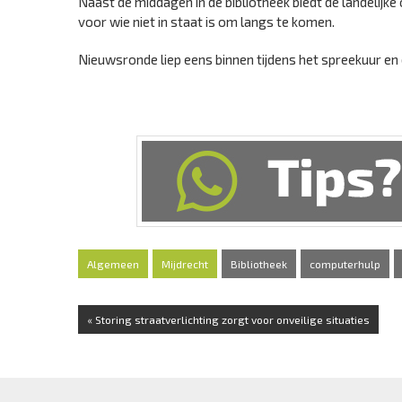
Naast de middagen in de bibliotheek biedt de landelijk
voor wie niet in staat is om langs te komen.
Nieuwsronde liep eens binnen tijdens het spreekuur en 
Algemeen
Mijdrecht
Bibliotheek
computerhulp
« Storing straatverlichting zorgt voor onveilige situaties