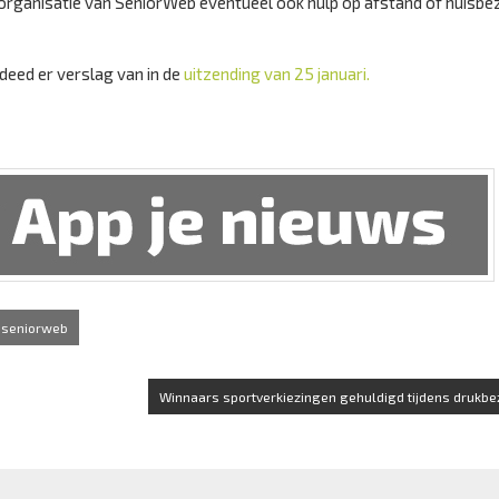
e organisatie van SeniorWeb eventueel ook hulp op afstand of huisbe
deed er verslag van in de
uitzending van 25 januari.
seniorweb
Winnaars sportverkiezingen gehuldigd tijdens drukbezo