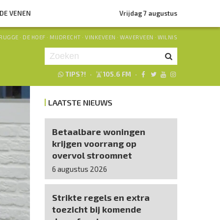
NDE VENEN
Vrijdag 7 augustus
RUGGE
·
DE HOEF
·
MIJDRECHT
·
VINKEVEEN
·
WAVERVEEN
·
WILNIS
TIPS?!
·
105.6 FM
·
Je luistert nu naar
uur 1 van 0
LAATSTE NIEUWS
«
Vorig uur
Volgend uur
»
Betaalbare woningen
krijgen voorrang op
overvol stroomnet
6 augustus 2026
Strikte regels en extra
toezicht bij komende