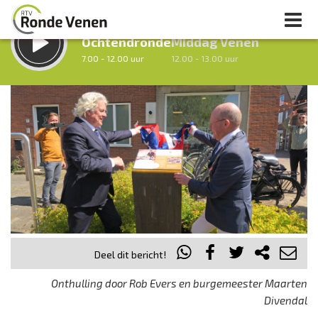
LUISTER LIVE:
STRAKS:
Ochtendronde
Middag Venen
7.00 - 12.00 uur
12.00 - 13.00 uur
uur 1 van 0
Vorig uur
Volgend uur
Inklappen
Deel dit bericht!
Onthulling door Rob Evers en burgemeester Maarten
Divendal