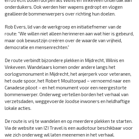
en Utrecht boden dorpen als Wilnis en Vinkeveen onderdak aan
onderduikers. Ook werden hier wapens gedropt en vlogen
geallieerde bommenwerpers over richting hun doelen.
Rob Evers, lid van de werkgroep en initiatiefnemer van de
route: “We willen niet alleen herinneren aan wat hier is gebeurd,
maar ook bewustzijn creëren over de waarde van vrijheid,
democratie en mensenrechten.”
De route verbindt bijzondere plekken in Mijdrecht, Wilnis en
Vinkeveen. Wandelaars komen onder andere langs het
oorlogsmonument in Mijdrecht, het anjerperk voor veteranen,
het oude spoor, het Robert Moultonpad – vernoemd naar een
Canadese piloot – en het monument voor een neergestorte
bommenwerper. Onderweg vertellen borden het verhaal van
verzetsdaden, weggevoerde Joodse inwoners en heldhaftige
lokale acties.
De route is vrij te wandelen en op meerdere plekken te starten.
Via de website van IZI Travel is een audiotour beschikbaar voor
wie zich onderweg wil laten meenemen in het verhaal.