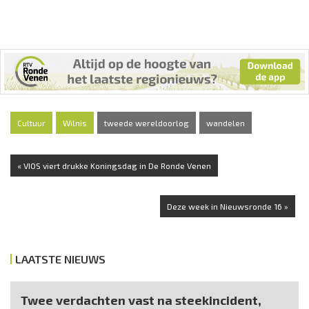
Cultuur
Wilnis
tweede wereldoorlog
wandelen
« VIOS viert drukke Koningsdag in De Ronde Venen
Deze week in Nieuwsronde 16 »
LAATSTE NIEUWS
Twee verdachten vast na steekincident,