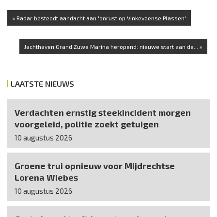
« Radar besteedt aandacht aan 'onrust op Vinkeveense Plassen'
Jachthaven Grand Zuwe Marina heropend: nieuwe start aan de... »
LAATSTE NIEUWS
Verdachten ernstig steekincident morgen
voorgeleid, politie zoekt getuigen
10 augustus 2026
Groene trui opnieuw voor Mijdrechtse
Lorena Wiebes
10 augustus 2026