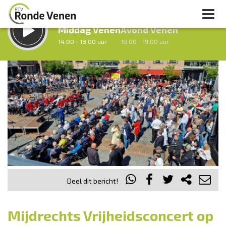
LUISTER LIVE:
STRAKS:
Middag Venen
Avond Venen
14.00 - 18.00 uur
18.00 - 19.00 uur
uur 1 van 0
Vorig uur
Volgend uur
Inklappen
Deel dit bericht!
Mijdrechts Vrijheidsconcert op