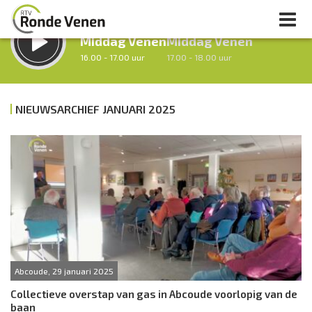
LUISTER LIVE:
STRAKS:
Middag Venen
Middag Venen
16.00 - 17.00 uur
17.00 - 18.00 uur
NIEUWSARCHIEF JANUARI 2025
uur 1 van 0
Vorig uur
Volgend uur
Inklappen
Abcoude, 29 januari 2025
Collectieve overstap van gas in Abcoude voorlopig van de
baan