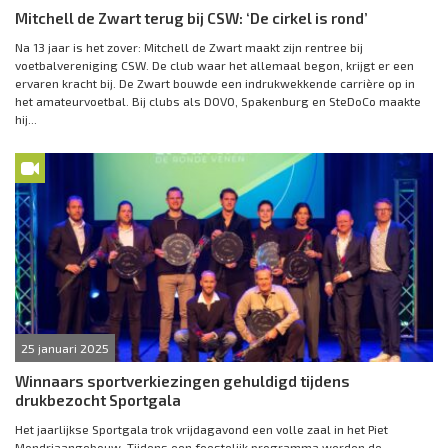
Mitchell de Zwart terug bij CSW: ‘De cirkel is rond’
Na 13 jaar is het zover: Mitchell de Zwart maakt zijn rentree bij
voetbalvereniging CSW. De club waar het allemaal begon, krijgt er een
ervaren kracht bij. De Zwart bouwde een indrukwekkende carrière op in
het amateurvoetbal. Bij clubs als DOVO, Spakenburg en SteDoCo maakte
hij...
25 januari 2025
Winnaars sportverkiezingen gehuldigd tijdens
drukbezocht Sportgala
Het jaarlijkse Sportgala trok vrijdagavond een volle zaal in het Piet
Mondriaangebouw. Tijdens een feestelijk programma werden de