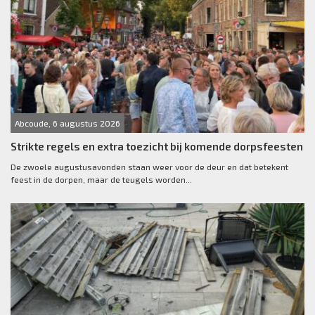
Abcoude, 6 augustus 2026
Strikte regels en extra toezicht bij komende dorpsfeesten
De zwoele augustusavonden staan weer voor de deur en dat betekent
feest in de dorpen, maar de teugels worden...