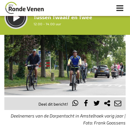
LUISTER LIVE:
Tussen Twaalf en Twee
12.00 - 14.00 uur
STRAKS:
Middag Venen
14.00 - 18.00 uur
uur 1 van 0
Vorig uur
Volgend uur
Inklappen
Deel dit bericht!
Deelnemers van de Dorpentocht in Amstelhoek vorig jaar |
Foto: Frank Goossens