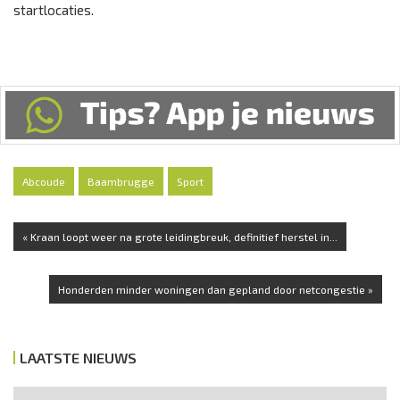
startlocaties.
Abcoude
Baambrugge
Sport
« Kraan loopt weer na grote leidingbreuk, definitief herstel in...
Honderden minder woningen dan gepland door netcongestie »
LAATSTE NIEUWS