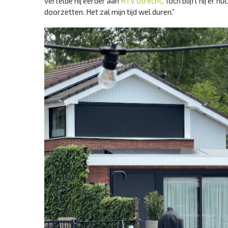
vertelde hij eerder aan
RTV Utrecht
. Toch blijft hij er 
doorzetten. Het zal mijn tijd wel duren.”