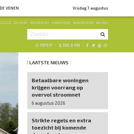
NDE VENEN
Vrijdag 7 augustus
RUGGE
·
DE HOEF
·
MIJDRECHT
·
VINKEVEEN
·
WAVERVEEN
·
WILNIS
TIPS?!
·
105.6 FM
·
Je luistert nu naar
uur 1 van 0
LAATSTE NIEUWS
«
Vorig uur
Volgend uur
»
Betaalbare woningen
krijgen voorrang op
overvol stroomnet
6 augustus 2026
Strikte regels en extra
toezicht bij komende