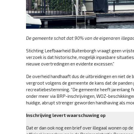
De gemeente schat dat 90% van de eigenaren illega
Stichting Leefbaarheid Buitenborgh vraagt geen vrijstell
verzoek is dat historische, mogelijk inpasbare situati
nieuwe overtredingen en evidente excessen.”
De overheid handhaaft dus de uitbreidingen en niet de
vergroot volgens de gemeente de kans dat de panden p
recreatiebestemming. “De gemeente heeft jarenlang fei
onder meer via BRP-inschrijvingen, WOZ-beschikkingen 
huidige, abrupt strenger geworden handhaving als moei
Inschrijving levert waarschuwing op
Dat er dan ook nog een brief over illegaal wonen op de