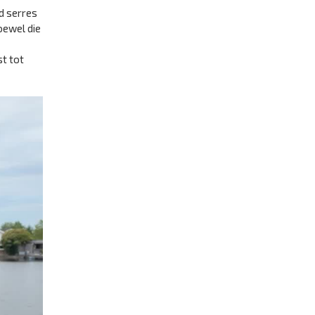
ld serres
oewel die
st tot