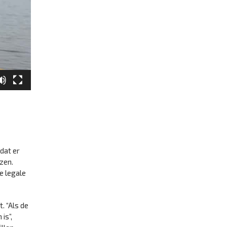
dat er
zen.
e legale
. “Als de
is”,