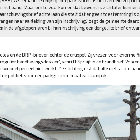
(BRP). Als iemand feitelijk op het park woont, is de overheid verplich
van het pand. Maar om te voorkomen dat bewoners zich later kunnen
aarschuwingsbrief achteraan die stelt dat er geen toestemming is 
ngen naar aanleiding van zijn inschrijving,” zegt de gemeente daaro
n de afgelopen jaren bij hun inschrijving een dergelijke brief ontva
es en de BRP-brieven echter de druppel. Zij vrezen voor enorme fi
egulier handhavingsdossier”, schrijft Spruijt in de brandbrief. Volge
dividueel perceel niet werkt. De stichting eist dat alle niet-acute ha
 de politiek voor een parkgerichte maatwerkaanpak.