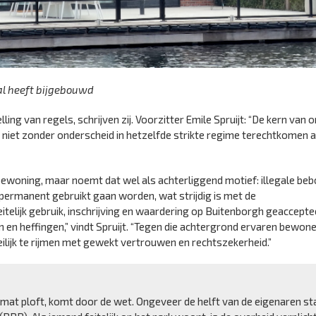
al heeft bijgebouwd
ing van regels, schrijven zij. Voorzitter Emile Spruijt: “De kern van 
es niet zonder onderscheid in hetzelfde strikte regime terechtkomen a
 bewoning, maar noemt dat wel als achterliggend motief: illegale be
ermanent gebruikt gaan worden, wat strijdig is met de
telijk gebruik, inschrijving en waardering op Buitenborgh geaccepte
en heffingen,” vindt Spruijt. “Tegen die achtergrond ervaren bewon
lijk te rijmen met gewekt vertrouwen en rechtszekerheid.”
 mat ploft, komt door de wet. Ongeveer de helft van de eigenaren st