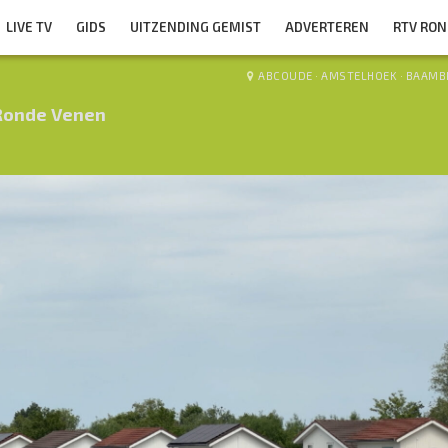
LIVE TV
GIDS
UITZENDING GEMIST
ADVERTEREN
RTV RO
ABCOUDE
·
AMSTELHOEK
·
BAAMB
Ronde Venen