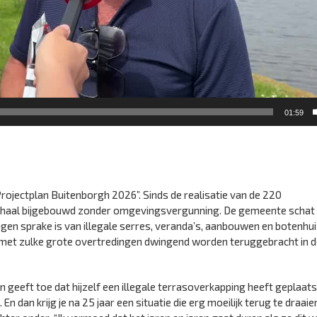
01:59
Projectplan Buitenborgh 2026”. Sinds de realisatie van de 220
 schaal bijgebouwd zonder omgevingsvergunning. De gemeente schat 
ngen sprake is van illegale serres, veranda’s, aanbouwen en botenhui
n met zulke grote overtredingen dwingend worden teruggebracht in d
geeft toe dat hijzelf een illegale terrasoverkapping heeft geplaatst
n dan krijg je na 25 jaar een situatie die erg moeilijk terug te draaien 