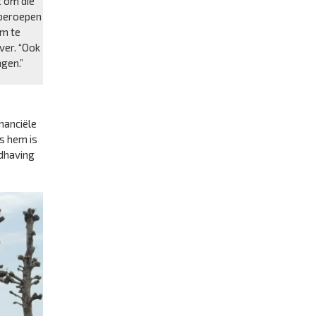
t om die
 beroepen
om te
ver. “Ook
ngen.”
nanciële
ns hem is
ndhaving