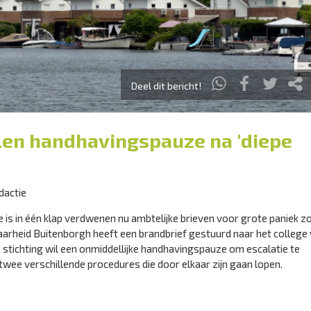
Deel dit bericht!
len handhavingspauze na 'diepe
dactie
 is in één klap verdwenen nu ambtelijke brieven voor grote paniek z
aarheid Buitenborgh heeft een brandbrief gestuurd naar het college
tichting wil een onmiddellijke handhavingspauze om escalatie te
ee verschillende procedures die door elkaar zijn gaan lopen.