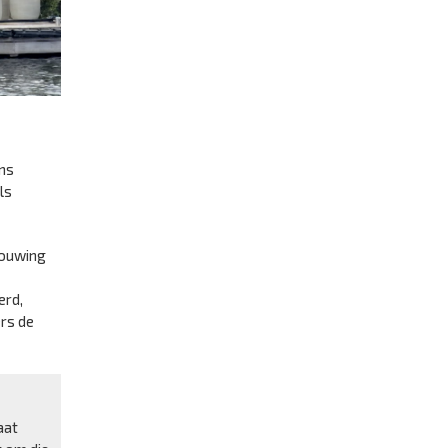
ons
ls
bouwing
erd,
ers de
aat