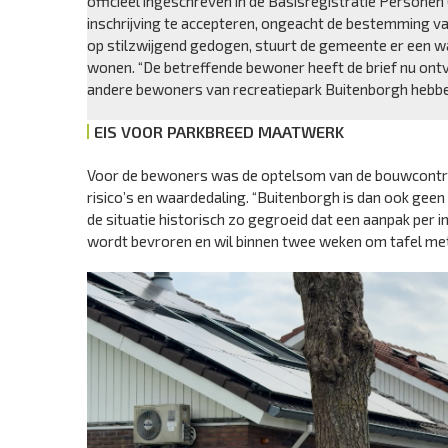
officieel ingeschreven in de Basisregistratie Personen 
inschrijving te accepteren, ongeacht de bestemming 
op stilzwijgend gedogen, stuurt de gemeente er een w
wonen. “De betreffende bewoner heeft de brief nu ontva
andere bewoners van recreatiepark Buitenborgh hebben i
EIS VOOR PARKBREED MAATWERK
Voor de bewoners was de optelsom van de bouwcontrol
risico’s en waardedaling. “Buitenborgh is dan ook geen r
de situatie historisch zo gegroeid dat een aanpak per in
wordt bevroren en wil binnen twee weken om tafel met