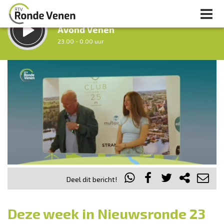
LUISTER LIVE:
Avond Venen
23.00 - 0.00 uur
STRAKS:
Nacht van De Ronde Venen
0.00 - 7.00 uur
uur 1 van 0
Vorig uur
Volgend uur
Inklappen
Deel dit bericht!
Deze week in Nieuwsronde 23