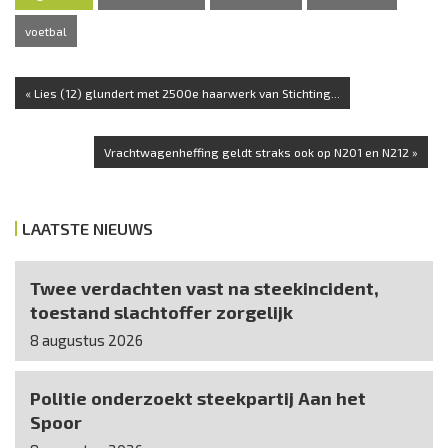
voetbal
« Lies (12) glundert met 2500e haarwerk van Stichting...
Vrachtwagenheffing geldt straks ook op N201 en N212 »
LAATSTE NIEUWS
Twee verdachten vast na steekincident,
toestand slachtoffer zorgelijk
8 augustus 2026
Politie onderzoekt steekpartij Aan het
Spoor