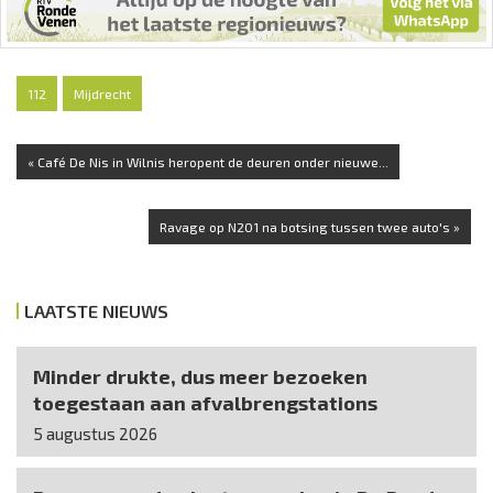
112
Mijdrecht
« Café De Nis in Wilnis heropent de deuren onder nieuwe...
Ravage op N201 na botsing tussen twee auto's »
LAATSTE NIEUWS
Minder drukte, dus meer bezoeken
toegestaan aan afvalbrengstations
5 augustus 2026