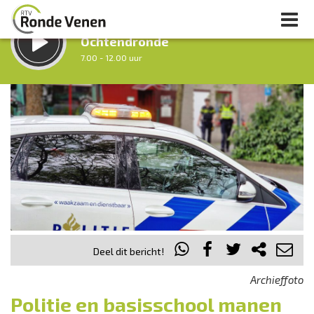
LUISTER LIVE:
Ochtendronde
7.00 - 12.00 uur
STRAKS:
Tussen Twaalf en Twee
12.00 - 14.00 uur
uur 1 van 0
Vorig uur
Volgend uur
Inklappen
Deel dit bericht!
Archieffoto
Politie en basisschool manen