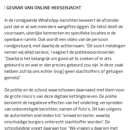
GEVAAR VAN ONLINE HEKSENJACHT
In de rondgaande WhatsApp-berichten beweert de afzender
juist dat er al wel meerdere aangiftes liggen. De tekst deelt de
voornaam, uiterlijke kenmerken en specifieke locaties in de
openbare ruimte. Ook wordt een video van de persoon
rondgestuurd, met daarbij de achternaam. “Dit soort meldingen
nemen wij altijd serieus,” reageert de politiewoordvoerder.
“Daarbij is het belangrijk om goed uit te zoeken of er iets
gebeurd is en wat er dan precies gebeurd zou zijn. In deze zaak
hebben zich bij ons echter (nog) geen slachtoffers of getuigen
gemeld.”
De politie en de school waarschuwen daarnaast met klem voor
de grote risico’s van deze digitale kettingbrieven. De politie
benoemt de negatieve effecten van het onderling verspreiden
van onbevestigde berichten, namen of foto’s. Dit kan volgens
de autoriteiten snel leiden tot “smaad en laster, waarbij
onschuldige burgers onterecht slachtoffer worden”. De
schoolleiding voegt daaraan toe: “Wij vragen u daarom met