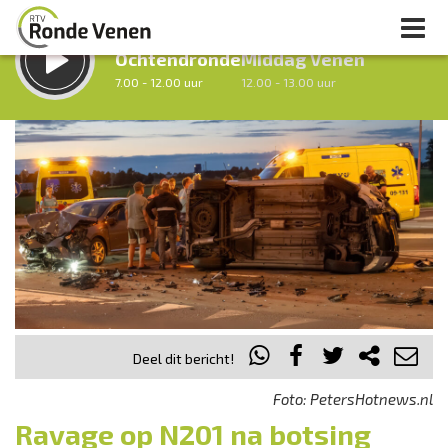
LUISTER LIVE:
STRAKS:
Ochtendronde
Middag Venen
7.00 - 12.00 uur
12.00 - 13.00 uur
uur 1 van 0
Vorig uur
Volgend uur
Inklappen
Deel dit bericht!
Foto: PetersHotnews.nl
Ravage op N201 na botsing