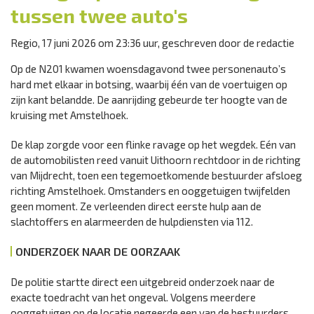
tussen twee auto's
Regio, 17 juni 2026 om 23:36 uur, geschreven door de redactie
Op de N201 kwamen woensdagavond twee personenauto’s
hard met elkaar in botsing, waarbij één van de voertuigen op
zijn kant belandde. De aanrijding gebeurde ter hoogte van de
kruising met Amstelhoek.
De klap zorgde voor een flinke ravage op het wegdek. Eén van
de automobilisten reed vanuit Uithoorn rechtdoor in de richting
van Mijdrecht, toen een tegemoetkomende bestuurder afsloeg
richting Amstelhoek. Omstanders en ooggetuigen twijfelden
geen moment. Ze verleenden direct eerste hulp aan de
slachtoffers en alarmeerden de hulpdiensten via 112.
ONDERZOEK NAAR DE OORZAAK
De politie startte direct een uitgebreid onderzoek naar de
exacte toedracht van het ongeval. Volgens meerdere
ooggetuigen op de locatie negeerde een van de bestuurders