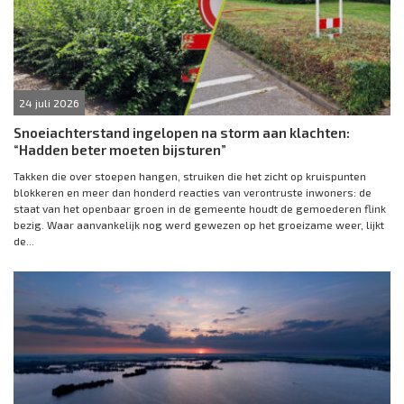
24 juli 2026
Snoeiachterstand ingelopen na storm aan klachten:
“Hadden beter moeten bijsturen”
Takken die over stoepen hangen, struiken die het zicht op kruispunten
blokkeren en meer dan honderd reacties van verontruste inwoners: de
staat van het openbaar groen in de gemeente houdt de gemoederen flink
bezig. Waar aanvankelijk nog werd gewezen op het groeizame weer, lijkt
de...