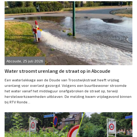
Abcoude, 25 juli 2026
Water stroomt urenlang de straat op in Abcoude
Een waterlekkage aan de Doude van Troostwijkstraat heeft vrijdag
urenlang voor overlast gezorgd. Volgens een buurtbewoner stroomde
het water vanaf het middaguur onafgebroken de straat op, terwijl
herstelwerkzaamheden uitbleven. De melding kwam vrijdagavond binnen
bij RTV Ronde...