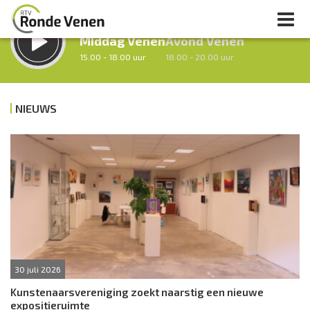
LUISTER LIVE:
STRAKS:
Middag Venen
Avond Venen
15.00 - 18.00 uur
18.00 - 20.00 uur
NIEUWS
uur 1 van 0
Vorig uur
Volgend uur
Inklappen
30 juli 2026
Kunstenaarsvereniging zoekt naarstig een nieuwe
expositieruimte