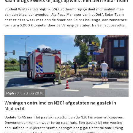
Baambrugse Wietske jaagt op winst met Delft Solar Team
Student Wietske Overdijkink (24) uit Baambrugge doet momenteel mee
aan een bijzonder avontuur. Als Race Manager van het Delft Solar Team
doet ze deze week mee aan de American Solar Challenge, een zonnerace
van ruim 5.000 kilometer door de Verenigde Staten. Na een succesvolle...
Mijdrecht, 28 juli 2026
Woningen ontruimd en N201 afgesloten na gaslek in
Mijdrecht
Update 15:45 uur: Het gaslek is gedicht en de N201 is weer vrijgegeven.
Omwonenden kunnen weer terug naar huis. Een gaslek bij een woning
aan Hofland in Mijdrecht heeft dinsdagmiddag geleid tot de ontruiming