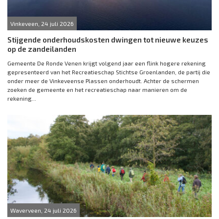
Vinkeveen, 24 juli 2026
Stijgende onderhoudskosten dwingen tot nieuwe keuzes
op de zandeilanden
Gemeente De Ronde Venen krijgt volgend jaar een flink hogere rekening
gepresenteerd van het Recreatieschap Stichtse Groenlanden, de partij die
onder meer de Vinkeveense Plassen onderhoudt. Achter de schermen
zoeken de gemeente en het recreatieschap naar manieren om de
rekening...
Waverveen, 24 juli 2026