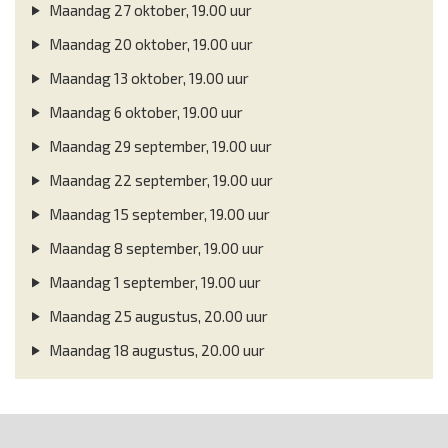
Maandag 27 oktober, 19.00 uur
Maandag 20 oktober, 19.00 uur
Maandag 13 oktober, 19.00 uur
Maandag 6 oktober, 19.00 uur
Maandag 29 september, 19.00 uur
Maandag 22 september, 19.00 uur
Maandag 15 september, 19.00 uur
Maandag 8 september, 19.00 uur
Maandag 1 september, 19.00 uur
Maandag 25 augustus, 20.00 uur
Maandag 18 augustus, 20.00 uur