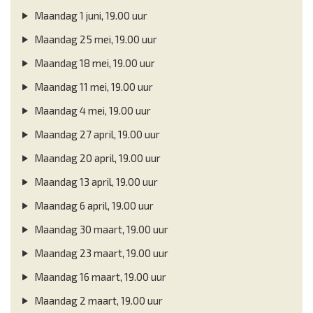
Maandag 1 juni, 19.00 uur
Maandag 25 mei, 19.00 uur
Maandag 18 mei, 19.00 uur
Maandag 11 mei, 19.00 uur
Maandag 4 mei, 19.00 uur
Maandag 27 april, 19.00 uur
Maandag 20 april, 19.00 uur
Maandag 13 april, 19.00 uur
Maandag 6 april, 19.00 uur
Maandag 30 maart, 19.00 uur
Maandag 23 maart, 19.00 uur
Maandag 16 maart, 19.00 uur
Maandag 2 maart, 19.00 uur