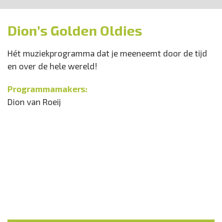
Dion’s Golden Oldies
Hét muziekprogramma dat je meeneemt door de tijd
en over de hele wereld!
Programmamakers:
Dion van Roeij