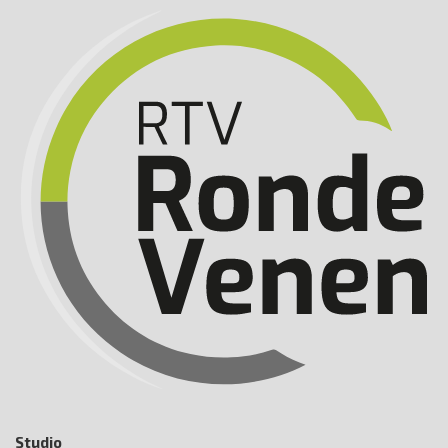
Studio