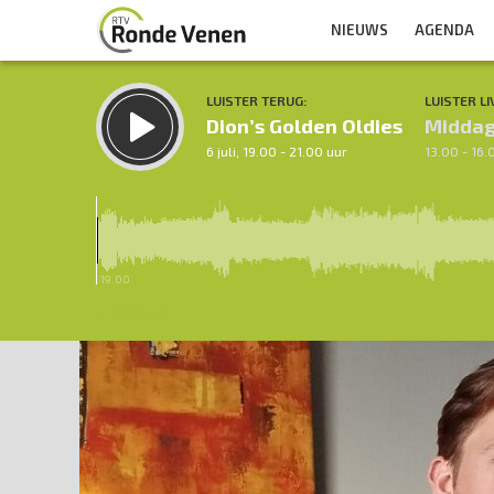
NIEUWS
AGENDA
LUISTER TERUG:
LUISTER LI
Dion’s Golden Oldies
Middag
6 juli, 19.00 - 21.00 uur
13.00 - 16.
19.00
Inklappen