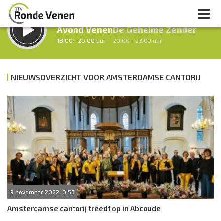
LUISTER LIVE:
STRAKS:
Avond Venen
De Geheime Zender
18.00 - 20.00 uur
20.00 - 23.00 uur
NIEUWSOVERZICHT VOOR AMSTERDAMSE CANTORIJ
uur 1 van 0
Vorig uur
Volgend uur
Inklappen
9 november 2022, 0:53
Amsterdamse cantorij treedt op in Abcoude