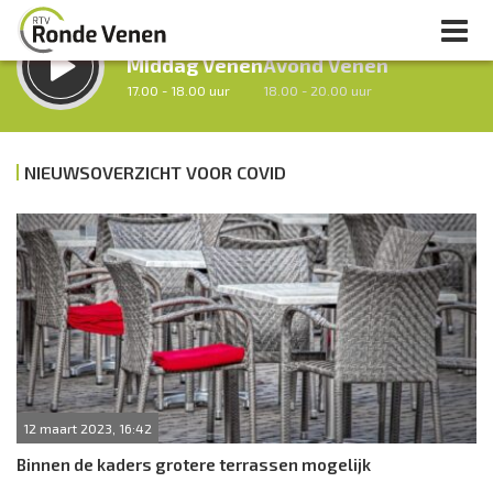
LUISTER LIVE:
STRAKS:
Middag Venen
Avond Venen
17.00 - 18.00 uur
18.00 - 20.00 uur
NIEUWSOVERZICHT VOOR COVID
uur 1 van 0
Vorig uur
Volgend uur
Inklappen
12 maart 2023, 16:42
Binnen de kaders grotere terrassen mogelijk