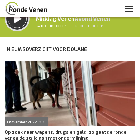
LUISTER LIVE:
STRAKS:
Middag Venen
Avond Venen
14.00 - 18.00 uur
18.00 - 0.00 uur
NIEUWSOVERZICHT VOOR DOUANE
uur 1 van 0
Vorig uur
Volgend uur
Inklappen
1 november 2022, 8:33
Op zoek naar wapens, drugs en geld: zo gaat de ronde
venen de strijd aan met ondermijning