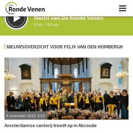
LUISTER LIVE:
Nacht van De Ronde Venen
0.00 - 7.00 uur
STRAKS:
Ochtendronde
NIEUWSOVERZICHT VOOR FELIX VAN DEN HOMBERGH
7.00 - 12.00 uur
uur 1 van 0
Vorig uur
Volgend uur
Inklappen
9 november 2022, 0:53
Amsterdamse cantorij treedt op in Abcoude