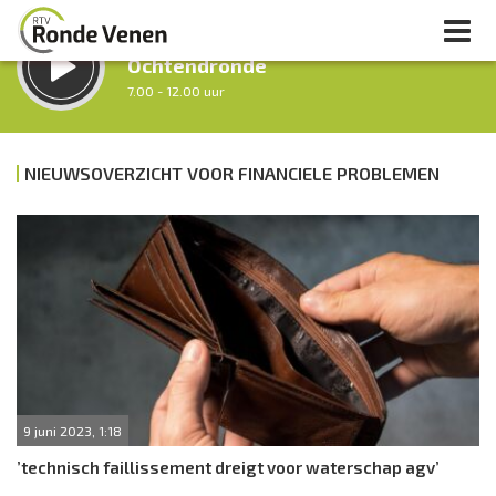
LUISTER LIVE:
Ochtendronde
7.00 - 12.00 uur
STRAKS:
Tussen Twaalf en Twee
NIEUWSOVERZICHT VOOR FINANCIELE PROBLEMEN
12.00 - 14.00 uur
uur 1 van 0
Vorig uur
Volgend uur
Inklappen
9 juni 2023, 1:18
’technisch faillissement dreigt voor waterschap agv’