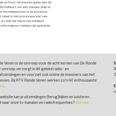
ijk en Floor Vermeulen gaan aan de
nformateurs om een nieuwe stap te
et formatieproces in de provincie
t staat in het procesvoorstel van
en VVD die hierin het initiatief
informateurs hebben de opdracht...
e Venen is de omroep voor de acht kernen van De Ronde
S
 omroep verzorgt in dit gebied radio- en
R
uitzendingen en voorziet ook online de inwoners van het
3
nieuws. Bij RTV Ronde Venen werken zo'n 40 enthousiaste
ers
.
E
r
website kan je uitzendingen (terug)kijken en luisteren.
 naar onze tv-kanalen en radiofrequenties?
Klik hier.