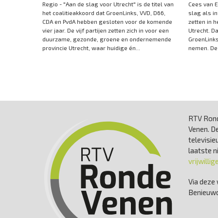
Regio - "Aan de slag voor Utrecht" is de titel van
Cees van E
het coalitieakkoord dat GroenLinks, VVD, D66,
slag als i
CDA en PvdA hebben gesloten voor de komende
zetten in h
vier jaar. De vijf partijen zetten zich in voor een
Utrecht. Da
duurzame, gezonde, groene en ondernemende
GroenLinks 
provincie Utrecht, waar huidige én...
nemen. De 
RTV Rond
Venen. De
televisie
laatste 
vrijwillig
Via deze 
Benieuwd