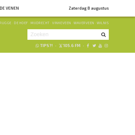
NDE VENEN
Zaterdag 8 augustus
RUGGE
·
DE HOEF
·
MIJDRECHT
·
VINKEVEEN
·
WAVERVEEN
·
WILNIS
TIPS?!
·
105.6 FM
·
Je luistert nu naar
uur 1 van 0
«
Vorig uur
Volgend uur
»