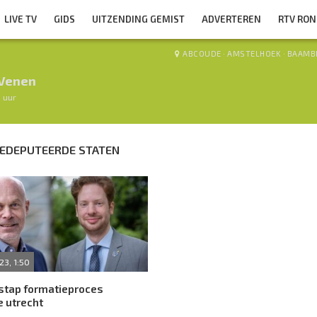
LIVE TV
GIDS
UITZENDING GEMIST
ADVERTEREN
RTV RO
ABCOUDE
·
AMSTELHOEK
·
BAAMB
Venen
0 uur
GEDEPUTEERDE STATEN
23, 1:50
stap formatieproces
e utrecht