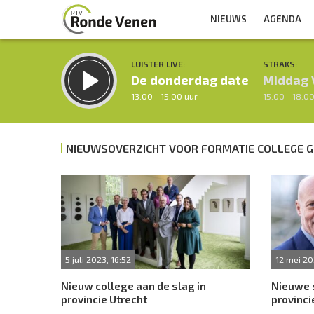
NIEUWS
AGENDA
LUISTER LIVE:
STRAKS:
De donderdag date
Middag 
13.00 - 15.00 uur
15.00 - 18.0
NIEUWSOVERZICHT VOOR FORMATIE COLLEGE 
Inklappen
5 juli 2023, 16:52
12 mei 20
Nieuw college aan de slag in
Nieuwe 
provincie Utrecht
provinci