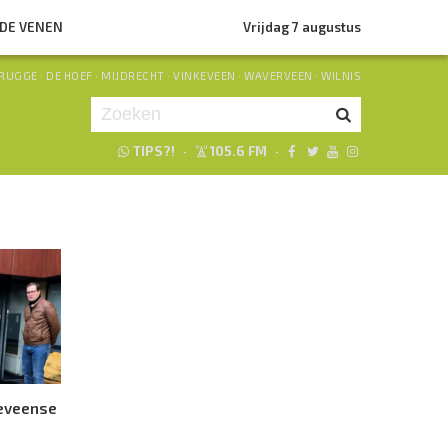
NDE VENEN
Vrijdag 7 augustus
RUGGE
·
DE HOEF
·
MIJDRECHT
·
VINKEVEEN
·
WAVERVEEN
·
WILNIS
TIPS?!
·
105.6 FM
·
Je luistert nu naar
uur 1 van 0
«
Vorig uur
Volgend uur
»
deveense