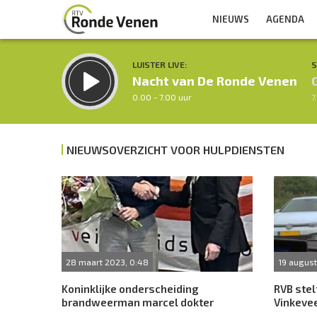
NIEUWS
AGENDA
LUISTER LIVE:
S
Nacht van De Ronde Venen
0.00 - 7.00 uur
7
NIEUWSOVERZICHT VOOR HULPDIENSTEN
Inklappen
28 maart 2023, 0:48
19 august
Koninklijke onderscheiding
RVB stel
brandweerman marcel dokter
Vinkeve