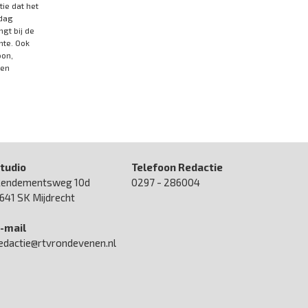
tie dat het
sdag
gt bij de
nte. Ook
oon,
 en
tudio
Telefoon Redactie
endementsweg 10d
0297 - 286004
641 SK Mijdrecht
-mail
edactie@rtvrondevenen.nl