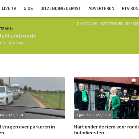
LIVE TV
GIDS
UITZENDING GEMIST
ADVERTEREN
RTV RO
ABCOUDE
·
AMSTELHOEK
·
BAAMB
TRAKS:
Ochtendronde
.00 - 12.00 uur
us 2022, 1:59
3 januari 2022, 19:31
t vragen over parkeren in
Hart onder de riem voor ron
en
hulpdiensten