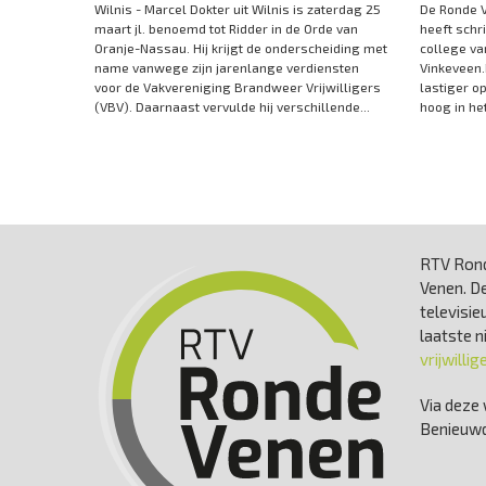
Wilnis - Marcel Dokter uit Wilnis is zaterdag 25
De Ronde 
maart jl. benoemd tot Ridder in de Orde van
heeft schr
Oranje-Nassau. Hij krijgt de onderscheiding met
college va
name vanwege zijn jarenlange verdiensten
Vinkeveen.
voor de Vakvereniging Brandweer Vrijwilligers
lastiger o
(VBV). Daarnaast vervulde hij verschillende...
hoog in he
RTV Rond
Venen. De
televisie
laatste 
vrijwillig
Via deze 
Benieuwd