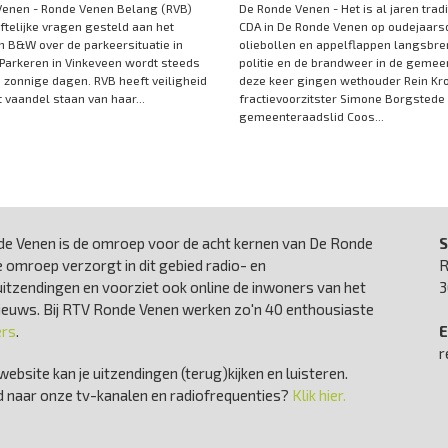
Venen - Ronde Venen Belang (RVB)
De Ronde Venen - Het is al jaren tradi
iftelijke vragen gesteld aan het
CDA in De Ronde Venen op oudejaar
n B&W over de parkeersituatie in
oliebollen en appelflappen langsbren
Parkeren in Vinkeveen wordt steeds
politie en de brandweer in de gemee
p zonnige dagen. RVB heeft veiligheid
deze keer gingen wethouder Rein Kr
t vaandel staan van haar...
fractievoorzitster Simone Borgstede
gemeenteraadslid Coos...
e Venen is de omroep voor de acht kernen van De Ronde
S
 omroep verzorgt in dit gebied radio- en
R
uitzendingen en voorziet ook online de inwoners van het
3
nieuws. Bij RTV Ronde Venen werken zo'n 40 enthousiaste
ers
.
E
r
website kan je uitzendingen (terug)kijken en luisteren.
 naar onze tv-kanalen en radiofrequenties?
Klik hier.