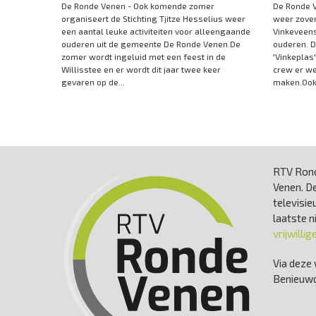
De Ronde Venen - Ook komende zomer
De Ronde V
organiseert de Stichting Tjitze Hesselius weer
weer zover
een aantal leuke activiteiten voor alleengaande
Vinkeveen
ouderen uit de gemeente De Ronde Venen.De
ouderen. D
zomer wordt ingeluid met een feest in de
'Vinkeplas
Willisstee en er wordt dit jaar twee keer
crew er w
gevaren op de...
maken.Ook 
RTV Rond
Venen. De
televisie
laatste 
vrijwillig
Via deze 
Benieuwd