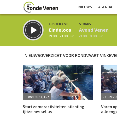
NIEUWS
AGENDA
LUISTER LIVE:
STRAKS:
Eindeloos
Avond Venen
19.00 - 21.00 uur
21.00 - 0.00 uur
NIEUWSOVERZICHT VOOR RONDVAART VINKEVE
Inklappen
15 mei 2023, 1:26
27 juni 20
Start zomeractiviteiten stichting
Varen o
tjitze hesselius
alleeng