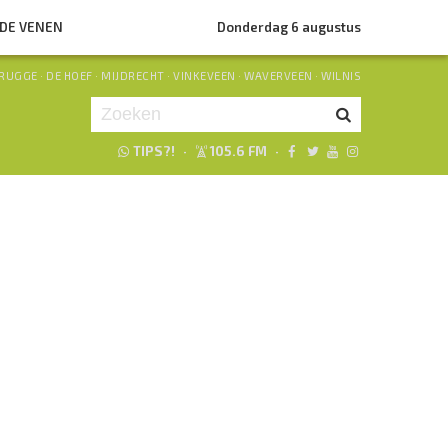
NDE VENEN
Donderdag 6 augustus
RUGGE
·
DE HOEF
·
MIJDRECHT
·
VINKEVEEN
·
WAVERVEEN
·
WILNIS
TIPS?!
·
105.6 FM
·
Je luistert nu naar
uur 1 van 0
«
Vorig uur
Volgend uur
»