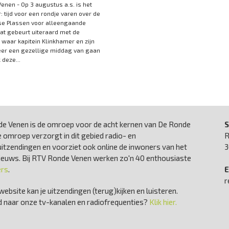
enen - Op 3 augustus a.s. is het
: tijd voor een rondje varen over de
se Plassen voor alleengaande
at gebeurt uiteraard met de
' waar kapitein Klinkhamer en zijn
eer een gezellige middag van gaan
deze...
e Venen is de omroep voor de acht kernen van De Ronde
S
 omroep verzorgt in dit gebied radio- en
R
uitzendingen en voorziet ook online de inwoners van het
3
nieuws. Bij RTV Ronde Venen werken zo'n 40 enthousiaste
ers
.
E
r
website kan je uitzendingen (terug)kijken en luisteren.
 naar onze tv-kanalen en radiofrequenties?
Klik hier.