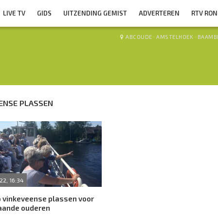
LIVE TV
GIDS
UITZENDING GEMIST
ADVERTEREN
RTV RO
ABCOUDE
·
AMSTELHOEK
·
BAAMB
ENSE PLASSEN
22, 16:34
p vinkeveense plassen voor
aande ouderen