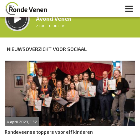
LUISTER LIVE:
Avond Venen
21.00 - 0.00 uur
STRAKS:
Nacht van De Ronde Venen
NIEUWSOVERZICHT VOOR SOCIAAL
0.00 - 7.00 uur
uur 1 van 0
Vorig uur
Volgend uur
Inklappen
4 april 2023, 1:32
Rondeveense toppers voor elf kinderen