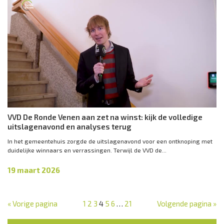
VVD De Ronde Venen aan zet na winst: kijk de volledige
uitslagenavond en analyses terug
In het gemeentehuis zorgde de uitslagenavond voor een ontknoping met
duidelijke winnaars en verrassingen. Terwijl de VVD de...
19 maart 2026
« Vorige pagina
1
2
3
4
5
6
…
21
Volgende pagina »