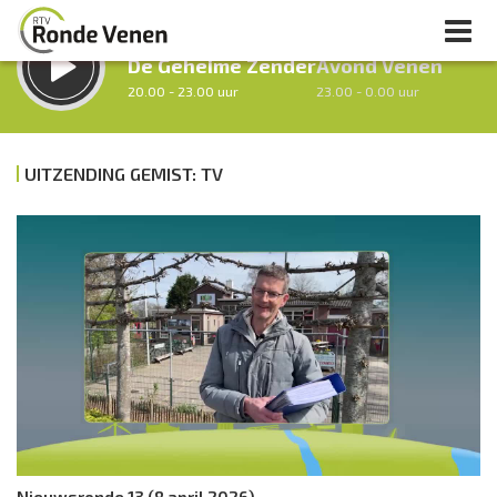
LUISTER LIVE:
STRAKS:
De Geheime Zender
Avond Venen
20.00 - 23.00 uur
23.00 - 0.00 uur
UITZENDING GEMIST: TV
uur 1 van 0
Vorig uur
Volgend uur
Inklappen