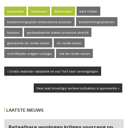
Gemeente
Vinkeveen
Waverveen
bart richter
bestemmingsplan vinkeveense plassen
bestemmingsplannen
bestuur
gedeputeerde staten provincie utrecht
gemeente de ronde venen
rtv ronde venen
schriftelijke vragen college
vvd de ronde venen
« Gratis webinar rabobank en noc*nsf voor verenigingen
Heel wat onveilige verkeerssituaties in gemeente »
LAATSTE NIEUWS
Betaalbare woningen krijgen voorrang op