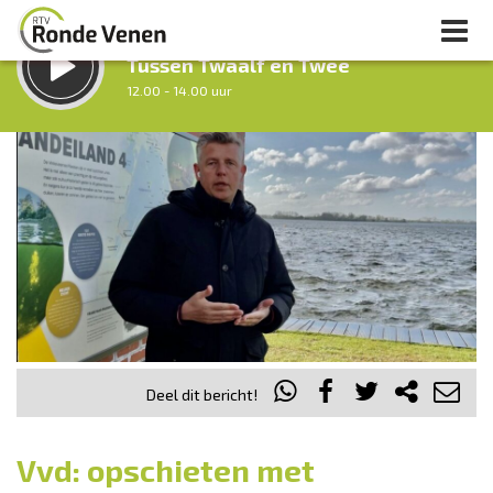
LUISTER LIVE:
Tussen Twaalf en Twee
12.00 - 14.00 uur
STRAKS:
Middag Venen
14.00 - 18.00 uur
uur 1 van 0
Vorig uur
Volgend uur
Inklappen
Deel dit bericht!
Vvd: opschieten met