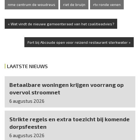
nme centrum de woudreus
riet de bruijn
rtv ronde venen
« Wat vindt de nieuwe gemeenteraad van het coalitieadvies?
Fort bij Abcoude open voor reizend restaurant sterkwater »
LAATSTE NIEUWS
Betaalbare woningen krijgen voorrang op
overvol stroomnet
6 augustus 2026
Strikte regels en extra toezicht bij komende
dorpsfeesten
6 augustus 2026