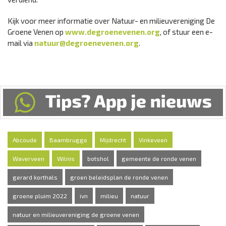
Kijk voor meer informatie over Natuur- en milieuvereniging De
Groene Venen op
www.degroenevenen.org
, of stuur een e-
mail via
natuur@degroenevenen.org
.
Abcoude
Baambrugge
Mijdrecht
Vinkeveen
Waverveen
Wilnis
botshol
gemeente de ronde venen
gerard korthals
groen beleidsplan de ronde venen
groene pluim 2022
ivn
milieu
natuur
natuur en milieuvereniging de groene venen