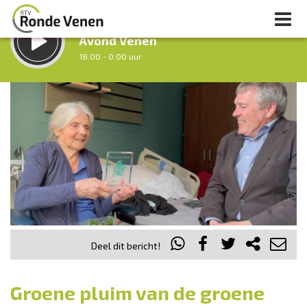
LUISTER LIVE:
Avond Venen
18.00 - 0.00 uur
STRAKS:
Nacht van De Ronde Venen
0.00 - 7.00 uur
uur 1 van 0
Vorig uur
Volgend uur
Inklappen
Deel dit bericht!
Groene pluim van de groene