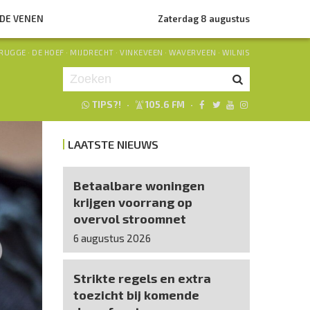
NDE VENEN
Zaterdag 8 augustus
RUGGE
·
DE HOEF
·
MIJDRECHT
·
VINKEVEEN
·
WAVERVEEN
·
WILNIS
TIPS?!
·
105.6 FM
·
Je luistert nu naar
uur 1 van 0
LAATSTE NIEUWS
«
Vorig uur
Volgend uur
»
Betaalbare woningen
krijgen voorrang op
overvol stroomnet
6 augustus 2026
Strikte regels en extra
toezicht bij komende