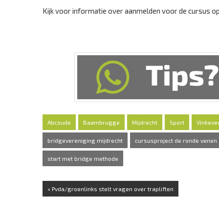
Kijk voor informatie over aanmelden voor de cursus o
Abcoude
Baambrugge
Mijdrecht
Sport
Vinkeve
bridgevereniging mijdrecht
cursusproject de ronde venen
start met bridge methode
« Pvda/groenlinks stelt vragen over trapliften