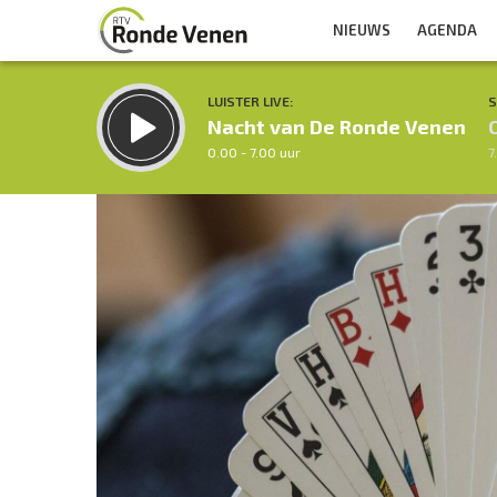
NIEUWS
AGENDA
LUISTER LIVE:
S
Nacht van De Ronde Venen
0.00 - 7.00 uur
7
Inklappen