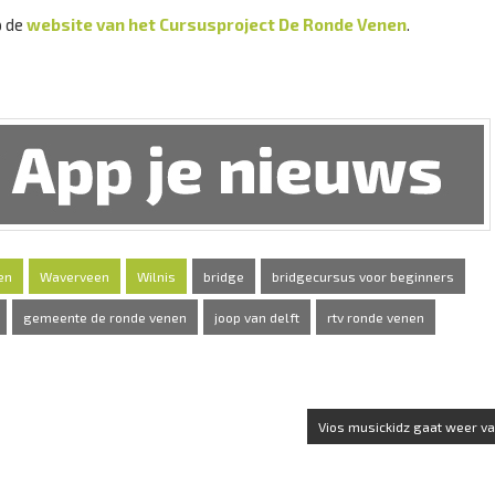
p de
website van het Cursusproject De Ronde Venen
.
en
Waverveen
Wilnis
bridge
bridgecursus voor beginners
gemeente de ronde venen
joop van delft
rtv ronde venen
Vios musickidz gaat weer va