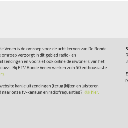
e Venen is de omroep voor de acht kernen van De Ronde
S
 omroep verzorgt in dit gebied radio- en
R
uitzendingen en voorziet ook online de inwoners van het
3
nieuws. Bij RTV Ronde Venen werken zo'n 40 enthousiaste
ers
.
E
r
website kan je uitzendingen (terug)kijken en luisteren.
 naar onze tv-kanalen en radiofrequenties?
Klik hier.