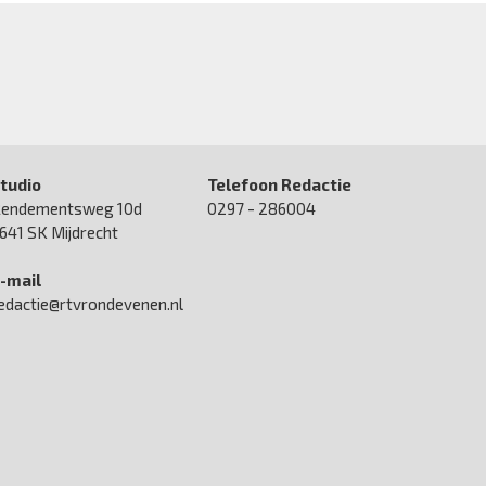
tudio
Telefoon Redactie
endementsweg 10d
0297 - 286004
641 SK Mijdrecht
-mail
edactie@rtvrondevenen.nl