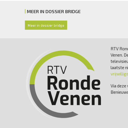
MEER IN DOSSIER BRIDGE
Meer in dossier bridge
RTV Rond
Venen. De
televisie
laatste 
vrijwillig
Via deze 
Benieuwd