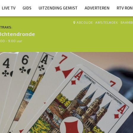
LIVE TV
GIDS
UITZENDING GEMIST
ADVERTEREN
RTV RO
ABCOUDE
·
AMSTELHOEK
·
BAAMB
TRAKS:
Ochtendronde
.00 - 9.00 uur