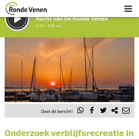
LUISTER LIVE:
Nacht van De Ronde Venen
0.00 - 7.00 uur
STRAKS:
Ochtendronde
7.00 - 12.00 uur
uur 1 van 0
Vorig uur
Volgend uur
Inklappen
Deel dit bericht!
Onderzoek verblijfsrecreatie in