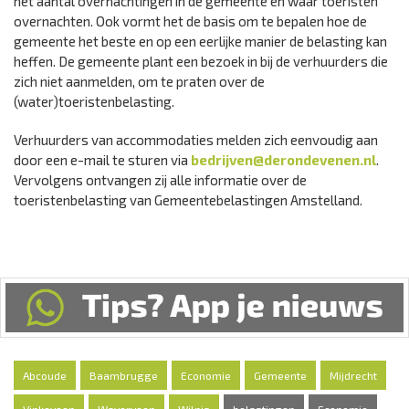
het aantal overnachtingen in de gemeente en waar toeristen
overnachten. Ook vormt het de basis om te bepalen hoe de
gemeente het beste en op een eerlijke manier de belasting kan
heffen. De gemeente plant een bezoek in bij de verhuurders die
zich niet aanmelden, om te praten over de
(water)toeristenbelasting.
Verhuurders van accommodaties melden zich eenvoudig aan
door een e-mail te sturen via
bedrijven@derondevenen.nl
.
Vervolgens ontvangen zij alle informatie over de
toeristenbelasting van Gemeentebelastingen Amstelland.
Abcoude
Baambrugge
Economie
Gemeente
Mijdrecht
Vinkeveen
Waverveen
Wilnis
belastingen
Economie