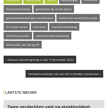
forensenbelating
gemeente de ronde venen
gemeentebelastingen amstelland
onderzoek verblijfsrecreatie
rtv ronde venen
toerisme
toeristenbelasting
verblijfsrecreatie
watertoeristenbelasting
wethouder van der greft
« Nieuwe dienstregeling ov per 11 december 2022
Verhalenvertelster ida van dril in theater mondriaan »
LAATSTE NIEUWS
Twee verdachten vast na steekincident,