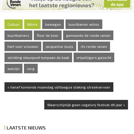
Cultuur
Wilnis
bewegen
buurtkamer wilnis
buurtkamers
floor de boer
gemeente de ronde venen
hart voor vrouwen
jacqueline sluijs
rtv ronde venen
stichting steunpunt tympaan de baat
vrijwilligers gezocht
welzijn
zorg
« Vanaf komende maandag vijfdaagse staking streekvervoer
Waarschijnlijk geen vogelvrij festival dit jaar »
LAATSTE NIEUWS