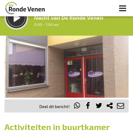
LUISTER LIVE:
Nacht van De Ronde Venen
0.00 - 7.00 uur
STRAKS:
Ochtendronde
7.00 - 12.00 uur
uur 1 van 0
Vorig uur
Volgend uur
Inklappen
Deel dit bericht!
Activiteiten in buurtkamer