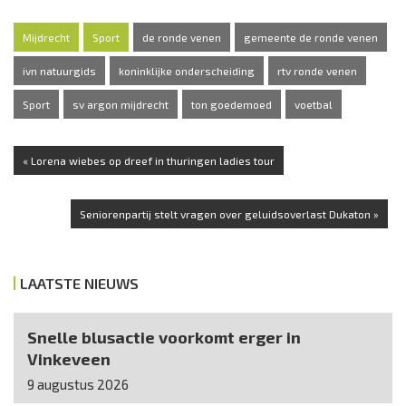
Mijdrecht
Sport
de ronde venen
gemeente de ronde venen
ivn natuurgids
koninklijke onderscheiding
rtv ronde venen
Sport
sv argon mijdrecht
ton goedemoed
voetbal
« Lorena wiebes op dreef in thuringen ladies tour
Seniorenpartij stelt vragen over geluidsoverlast Dukaton »
LAATSTE NIEUWS
Snelle blusactie voorkomt erger in
Vinkeveen
9 augustus 2026