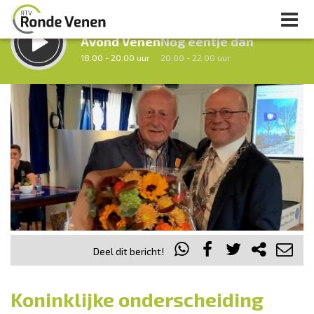
LUISTER LIVE:
STRAKS:
Avond Venen
Nog ééntje dan
18.00 - 20.00 uur
20.00 - 22.00 uur
uur 1 van 0
Vorig uur
Volgend uur
Inklappen
Deel dit bericht!
Koninklijke onderscheiding