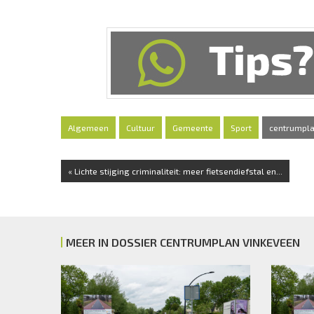
Algemeen
Cultuur
Gemeente
Sport
centrumpla
« Lichte stijging criminaliteit: meer fietsendiefstal en...
MEER IN DOSSIER CENTRUMPLAN VINKEVEEN