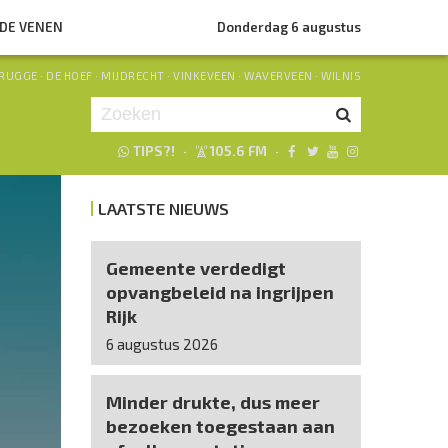
NDE VENEN
Donderdag 6 augustus
RUGGE
·
DE HOEF
·
MIJDRECHT
·
VINKEVEEN
·
WAVERVEEN
·
WILNIS
TIPS?!
·
105.6 FM
·
Je luistert nu naar
uur 1 van 0
LAATSTE NIEUWS
«
Vorig uur
Volgend uur
»
Gemeente verdedigt
opvangbeleid na ingrijpen
Rijk
6 augustus 2026
Minder drukte, dus meer
bezoeken toegestaan aan