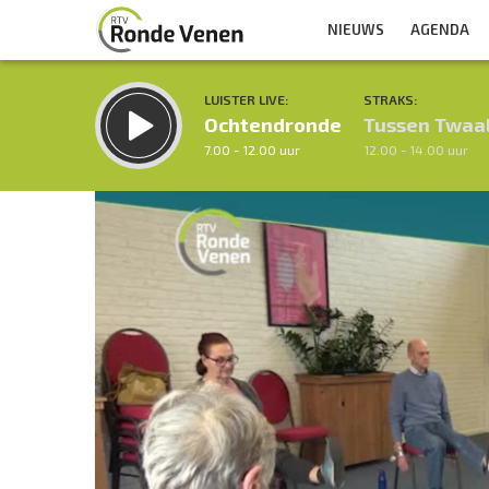
NIEUWS
AGENDA
LUISTER LIVE:
STRAKS:
Ochtendronde
Tussen Twaa
7.00 - 12.00 uur
12.00 - 14.00 uur
Inklappen