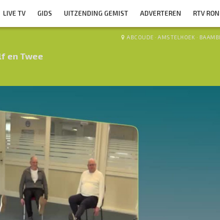
LIVE TV
GIDS
UITZENDING GEMIST
ADVERTEREN
RTV RO
ABCOUDE
·
AMSTELHOEK
·
BAAMB
lf en Twee