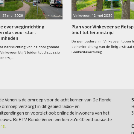
, 27 mei 2026
Vinkeveen, 12 mei 2026
e over weginrichting
Plan voor Vinkeveense fiets
n vlak voor start
leidt tot feitenstrijd
amheden
De gemoederen in Vinkeveen lopen 
de herinrichting van de Reigerstraat 
e herinrichting van de doorgaande
Bonkestekersweg...
Vinkeveen blijft leiden tot discussie
oners,...
e Venen is de omroep voor de acht kernen van De Ronde
S
 omroep verzorgt in dit gebied radio- en
R
uitzendingen en voorziet ook online de inwoners van het
3
nieuws. Bij RTV Ronde Venen werken zo'n 40 enthousiaste
ers
.
E
r