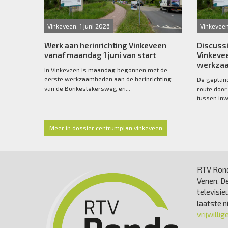
Vinkeveen, 1 juni 2026
Vinkeveen
Werk aan herinrichting Vinkeveen
Discussi
vanaf maandag 1 juni van start
Vinkevee
werkza
In Vinkeveen is maandag begonnen met de
eerste werkzaamheden aan de herinrichting
De gepland
van de Bonkestekersweg en...
route door 
tussen inw
Meer in dossier centrumplan vinkeveen
RTV Rond
Venen. De
televisie
laatste 
vrijwillig