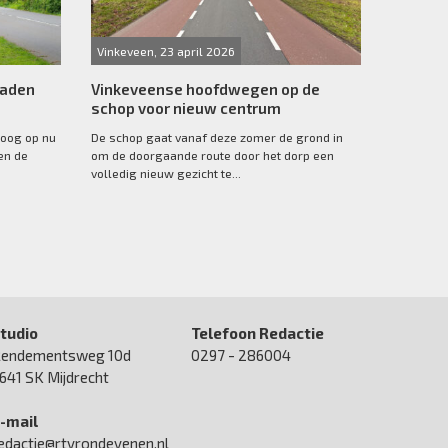
Vinkeveen, 23 april 2026
paden
Vinkeveense hoofdwegen op de
schop voor nieuw centrum
hoog op nu
De schop gaat vanaf deze zomer de grond in
en de
om de doorgaande route door het dorp een
volledig nieuw gezicht te...
tudio
Telefoon Redactie
endementsweg 10d
0297 - 286004
641 SK Mijdrecht
-mail
edactie@rtvrondevenen.nl