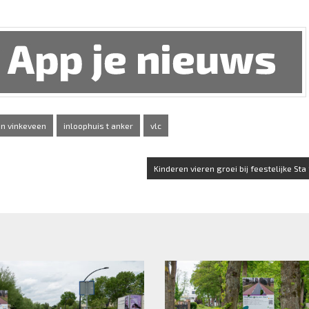
n vinkeveen
inloophuis t anker
vlc
Kinderen vieren groei bij feestelijke Sta S