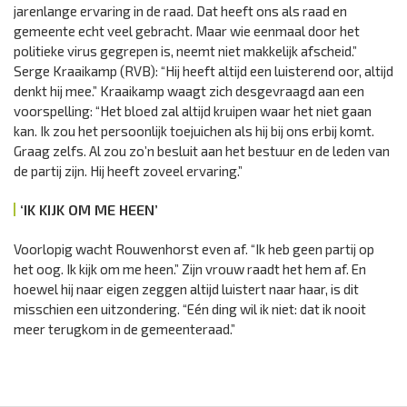
jarenlange ervaring in de raad. Dat heeft ons als raad en
gemeente echt veel gebracht. Maar wie eenmaal door het
politieke virus gegrepen is, neemt niet makkelijk afscheid.”
Serge Kraaikamp (RVB): “Hij heeft altijd een luisterend oor, altijd
denkt hij mee.” Kraaikamp waagt zich desgevraagd aan een
voorspelling: “Het bloed zal altijd kruipen waar het niet gaan
kan. Ik zou het persoonlijk toejuichen als hij bij ons erbij komt.
Graag zelfs. Al zou zo’n besluit aan het bestuur en de leden van
de partij zijn. Hij heeft zoveel ervaring.”
‘IK KIJK OM ME HEEN’
Voorlopig wacht Rouwenhorst even af. “Ik heb geen partij op
het oog. Ik kijk om me heen.” Zijn vrouw raadt het hem af. En
hoewel hij naar eigen zeggen altijd luistert naar haar, is dit
misschien een uitzondering. “Eén ding wil ik niet: dat ik nooit
meer terugkom in de gemeenteraad.”