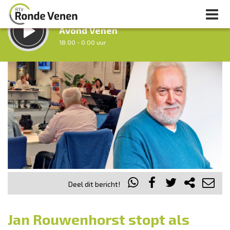
LUISTER LIVE:
Avond Venen
18.00 - 0.00 uur
STRAKS:
Nacht van De Ronde Venen
0.00 - 7.00 uur
uur 1 van 0
Vorig uur
Volgend uur
Inklappen
Deel dit bericht!
Jan Rouwenhorst stopt als