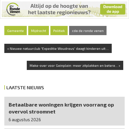
Gemeente
Mijdrecht
Politiek
cda de ronde venen
« Nieuwe natuurclub 'Expeditie Woudreus' daagt kinderen uit:...
Make-over voor Geinplein: meer zitplekken en betere... »
LAATSTE NIEUWS
Betaalbare woningen krijgen voorrang op
overvol stroomnet
6 augustus 2026