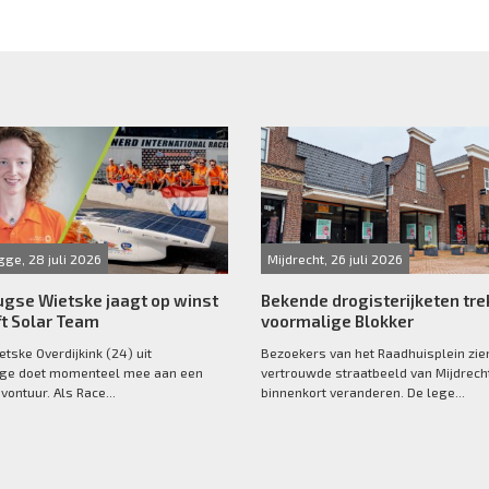
ge, 28 juli 2026
Mijdrecht, 26 juli 2026
gse Wietske jaagt op winst
Bekende drogisterijketen trek
t Solar Team
voormalige Blokker
etske Overdijkink (24) uit
Bezoekers van het Raadhuisplein zie
e doet momenteel mee aan een
vertrouwde straatbeeld van Mijdrech
vontuur. Als Race...
binnenkort veranderen. De lege...