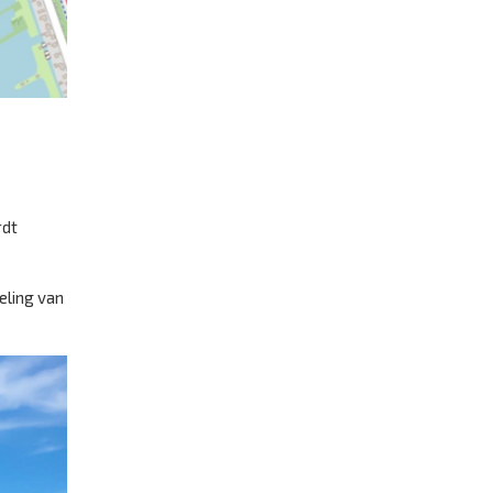
rdt
eling van