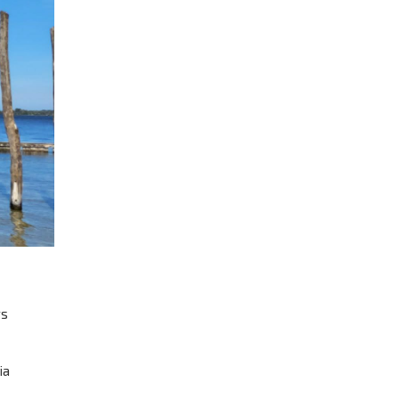
rs
ia