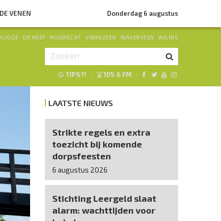
NDE VENEN
Donderdag 6 augustus
RUGGE
·
DE HOEF
·
MIJDRECHT
·
VINKEVEEN
·
WAVERVEEN
·
WILNIS
TIPS?!
·
105.6 FM
·
Je luistert nu naar
uur 1 van 0
LAATSTE NIEUWS
«
Vorig uur
Volgend uur
»
Strikte regels en extra
toezicht bij komende
dorpsfeesten
6 augustus 2026
Stichting Leergeld slaat
alarm: wachttijden voor