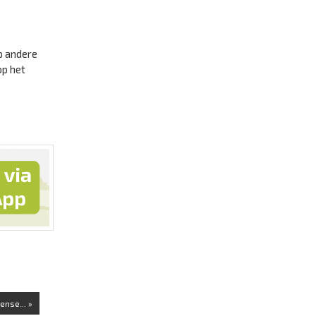
p andere
op het
ense... »