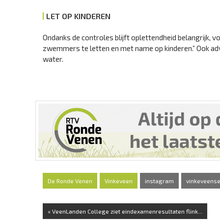
LET OP KINDEREN
Ondanks de controles blijft oplettendheid belangrijk, 
zwemmers te letten en met name op kinderen.” Ook adv
water.
De Ronde Venen
Vinkeveen
instagram
vinkeveense
« VeenLanden College ziet eindexamenresultaten flink...