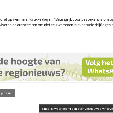
vooral op warme en drukke dagen. “Belangrijk voor bezoekers is om o
iseren de autoriteiten om niet te zwemmen in eventuele drijflagen 
 plassen
Eindelijk weer doorrijden over vernieuwde Vinkeve