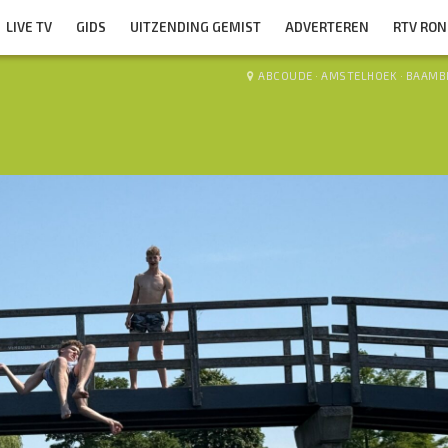
LIVE TV
GIDS
UITZENDING GEMIST
ADVERTEREN
RTV RO
ABCOUDE
·
AMSTELHOEK
·
BAAMB