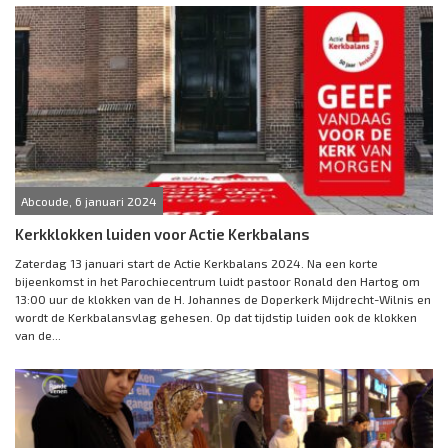
Abcoude, 6 januari 2024
Kerkklokken luiden voor Actie Kerkbalans
Zaterdag 13 januari start de Actie Kerkbalans 2024. Na een korte
bijeenkomst in het Parochiecentrum luidt pastoor Ronald den Hartog om
13:00 uur de klokken van de H. Johannes de Doperkerk Mijdrecht-Wilnis en
wordt de Kerkbalansvlag gehesen. Op dat tijdstip luiden ook de klokken
van de...