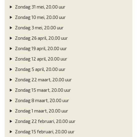
Zondag 31 mei, 20.00 uur
Zondag 10 mei, 20.00 uur
Zondag 3 mei, 20.00 uur
Zondag 26 april, 20.00 uur
Zondag 19 april, 20.00 uur
Zondag 12 april, 20.00 uur
Zondag 5 april, 20.00 uur
Zondag 22 maart, 20.00 uur
Zondag 15 maart, 20.00 uur
Zondag 8 maart, 20.00 uur
Zondag 1 maart, 20.00 uur
Zondag 22 februari, 20.00 uur
Zondag 15 februari, 20.00 uur