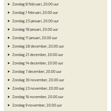
Zondag 8 februari, 20.00 uur
Zondag 1 februari, 20.00 uur
Zondag 25 januari, 20.00 uur
Zondag 18 januari, 20.00 uur
Zondag 11 januari, 20.00 uur
Zondag 28 december, 20.00 uur
Zondag 21 december, 20.00 uur
Zondag 14 december, 20.00 uur
Zondag 7 december, 20.00 uur
Zondag 30 november, 20.00 uur
Zondag 23 november, 20.00 uur
Zondag 16 november, 20.00 uur
Zondag 9 november, 20.00 uur