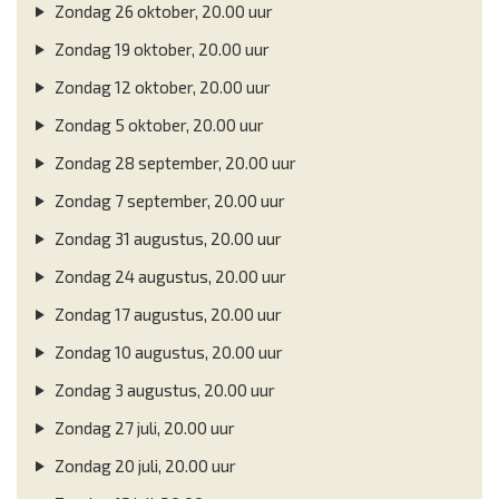
Zondag 26 oktober, 20.00 uur
Zondag 19 oktober, 20.00 uur
Zondag 12 oktober, 20.00 uur
Zondag 5 oktober, 20.00 uur
Zondag 28 september, 20.00 uur
Zondag 7 september, 20.00 uur
Zondag 31 augustus, 20.00 uur
Zondag 24 augustus, 20.00 uur
Zondag 17 augustus, 20.00 uur
Zondag 10 augustus, 20.00 uur
Zondag 3 augustus, 20.00 uur
Zondag 27 juli, 20.00 uur
Zondag 20 juli, 20.00 uur