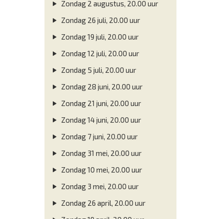
Zondag 2 augustus, 20.00 uur
Zondag 26 juli, 20.00 uur
Zondag 19 juli, 20.00 uur
Zondag 12 juli, 20.00 uur
Zondag 5 juli, 20.00 uur
Zondag 28 juni, 20.00 uur
Zondag 21 juni, 20.00 uur
Zondag 14 juni, 20.00 uur
Zondag 7 juni, 20.00 uur
Zondag 31 mei, 20.00 uur
Zondag 10 mei, 20.00 uur
Zondag 3 mei, 20.00 uur
Zondag 26 april, 20.00 uur