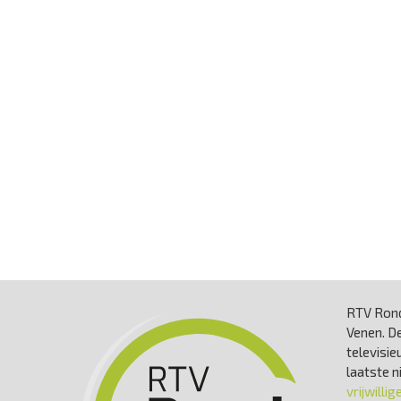
RTV Rond
Venen. De
televisie
laatste 
vrijwillig