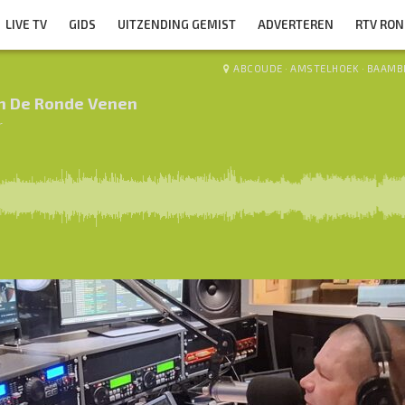
LIVE TV
GIDS
UITZENDING GEMIST
ADVERTEREN
RTV RO
ABCOUDE
·
AMSTELHOEK
·
BAAMB
n De Ronde Venen
r