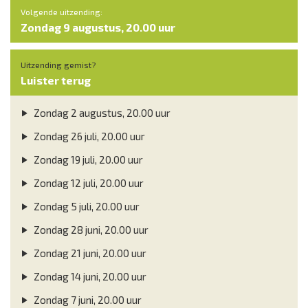
Volgende uitzending:
Zondag 9 augustus, 20.00 uur
Uitzending gemist?
Luister terug
Zondag 2 augustus, 20.00 uur
Zondag 26 juli, 20.00 uur
Zondag 19 juli, 20.00 uur
Zondag 12 juli, 20.00 uur
Zondag 5 juli, 20.00 uur
Zondag 28 juni, 20.00 uur
Zondag 21 juni, 20.00 uur
Zondag 14 juni, 20.00 uur
Zondag 7 juni, 20.00 uur