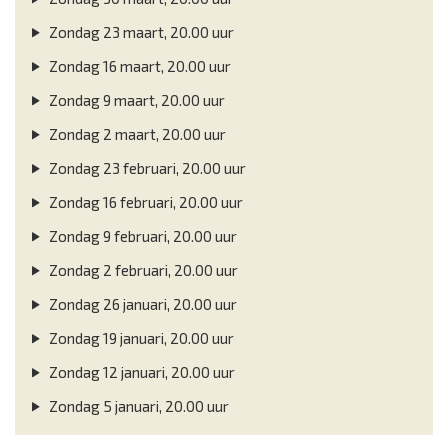
Zondag 23 maart, 20.00 uur
Zondag 16 maart, 20.00 uur
Zondag 9 maart, 20.00 uur
Zondag 2 maart, 20.00 uur
Zondag 23 februari, 20.00 uur
Zondag 16 februari, 20.00 uur
Zondag 9 februari, 20.00 uur
Zondag 2 februari, 20.00 uur
Zondag 26 januari, 20.00 uur
Zondag 19 januari, 20.00 uur
Zondag 12 januari, 20.00 uur
Zondag 5 januari, 20.00 uur