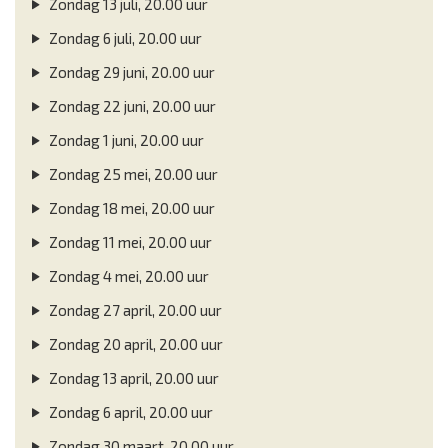
Zondag 13 juli, 20.00 uur
Zondag 6 juli, 20.00 uur
Zondag 29 juni, 20.00 uur
Zondag 22 juni, 20.00 uur
Zondag 1 juni, 20.00 uur
Zondag 25 mei, 20.00 uur
Zondag 18 mei, 20.00 uur
Zondag 11 mei, 20.00 uur
Zondag 4 mei, 20.00 uur
Zondag 27 april, 20.00 uur
Zondag 20 april, 20.00 uur
Zondag 13 april, 20.00 uur
Zondag 6 april, 20.00 uur
Zondag 30 maart, 20.00 uur