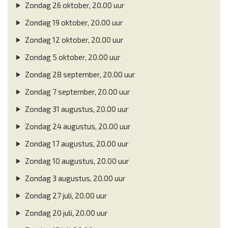
Zondag 26 oktober, 20.00 uur
Zondag 19 oktober, 20.00 uur
Zondag 12 oktober, 20.00 uur
Zondag 5 oktober, 20.00 uur
Zondag 28 september, 20.00 uur
Zondag 7 september, 20.00 uur
Zondag 31 augustus, 20.00 uur
Zondag 24 augustus, 20.00 uur
Zondag 17 augustus, 20.00 uur
Zondag 10 augustus, 20.00 uur
Zondag 3 augustus, 20.00 uur
Zondag 27 juli, 20.00 uur
Zondag 20 juli, 20.00 uur