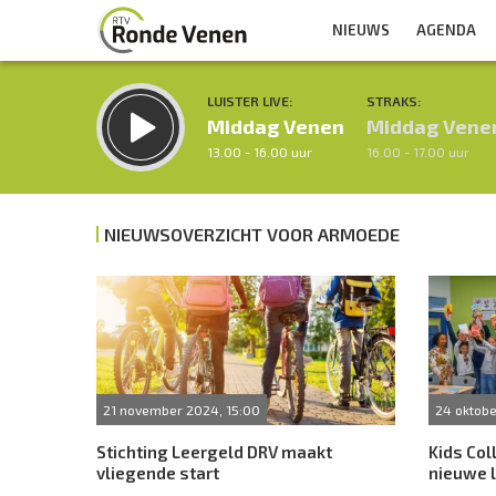
NIEUWS
AGENDA
LUISTER LIVE:
STRAKS:
Middag Venen
Middag Vene
13.00 - 16.00 uur
16.00 - 17.00 uur
NIEUWSOVERZICHT VOOR ARMOEDE
Inklappen
21 november 2024, 15:00
24 oktobe
Stichting Leergeld DRV maakt
Kids Co
vliegende start
nieuwe l