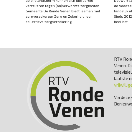
de bijstandsnorm kunnen zich uitgebreid
Douwe Egbe
verzekeren tegen (on)verwachte zorgkosten.
de Voedsel
Gemeente De Ronde Venen biedt, samen met
landelijk a
zorgverzekeraar Zorg en Zekerheid, een
Sinds 2012
collectieve zorgverzekering...
heel het...
RTV Rond
Venen. De
televisie
laatste 
vrijwillig
Via deze 
Benieuwd