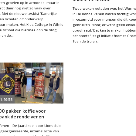
ren groeien op in armoede, maar in
rdt daar nog niet zo vaak over
Twee weken geleden was het Warme
 Met de nieuwe leskist ‘Kansrijke
In De Ronde Venen waren tachtig wa
nen scholen dit onderwerp
ingezameld voor mensen die dit goe
ar maken. Het Kids College in Wilnis
gebruiken. Maar, er werd geen enkele
te school die hiermee aan de slag
opgehaald."Dat kan te maken hebbe
nen de...
schaamte", zegt initiatiefnemer Greet
Toen de truien...
1, 16:58
600 pakken koffie voor
bank de ronde venen
enen - De jaarlijkse, door Lionsclub
georganiseerde, inzamelactie van