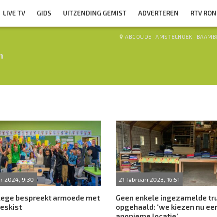
LIVE TV
GIDS
UITZENDING GEMIST
ADVERTEREN
RTV RO
ABCOUDE
·
AMSTELHOEK
·
BAAMB
n
r 2024, 9:30
21 februari 2023, 16:51
llege bespreekt armoede met
Geen enkele ingezamelde tru
eskist
opgehaald: ‘we kiezen nu ee
anonieme locatie’