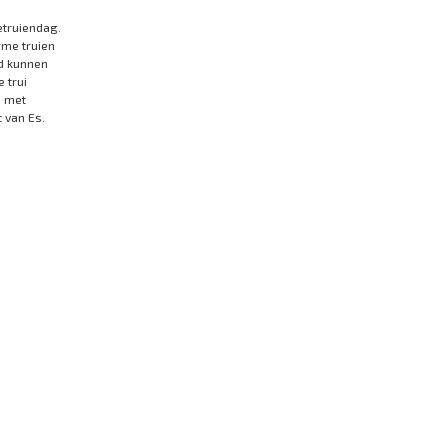
truiendag.
rme truien
d kunnen
 trui
n met
 van Es.