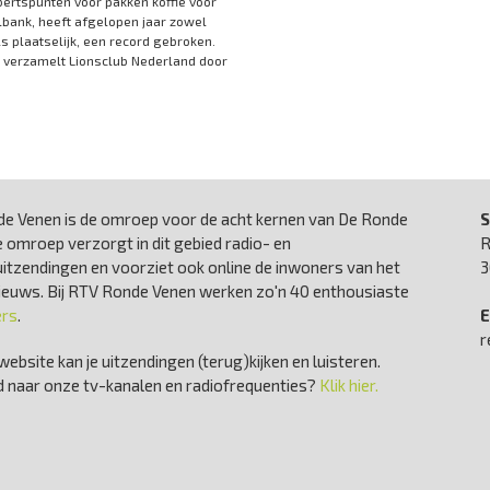
rtspunten voor pakken koffie voor
bank, heeft afgelopen jaar zowel
ls plaatselijk, een record gebroken.
 verzamelt Lionsclub Nederland door
e Venen is de omroep voor de acht kernen van De Ronde
S
 omroep verzorgt in dit gebied radio- en
R
uitzendingen en voorziet ook online de inwoners van het
3
nieuws. Bij RTV Ronde Venen werken zo'n 40 enthousiaste
ers
.
E
r
website kan je uitzendingen (terug)kijken en luisteren.
 naar onze tv-kanalen en radiofrequenties?
Klik hier.