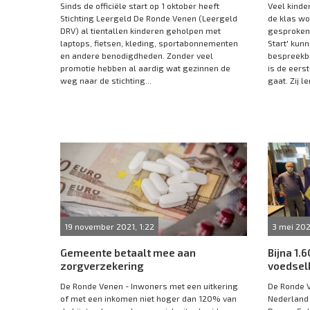
Sinds de officiële start op 1 oktober heeft
Veel kinde
Stichting Leergeld De Ronde Venen (Leergeld
de klas wo
DRV) al tientallen kinderen geholpen met
gesproken.
laptops, fietsen, kleding, sportabonnementen
Start' kun
en andere benodigdheden. Zonder veel
bespreekba
promotie hebben al aardig wat gezinnen de
is de eers
weg naar de stichting...
gaat. Zij le
19 november 2021, 1:22
3 mei 202
Gemeente betaalt mee aan
Bijna 1.
zorgverzekering
voedsel
De Ronde Venen - Inwoners met een uitkering
De Ronde V
of met een inkomen niet hoger dan 120% van
Nederland 