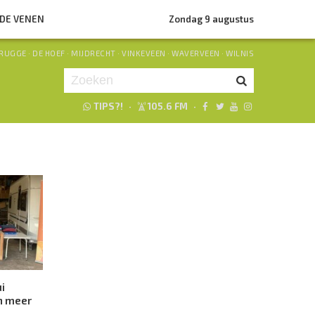
NDE VENEN
Zondag 9 augustus
RUGGE
·
DE HOEF
·
MIJDRECHT
·
VINKEVEEN
·
WAVERVEEN
·
WILNIS
TIPS?!
·
105.6 FM
·
Je luistert nu naar
uur 1 van 0
«
Vorig uur
Volgend uur
»
i
n meer