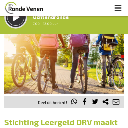
LUISTER LIVE:
Ochtendronde
7.00 - 12.00 uur
STRAKS:
Tussen Twaalf en Twee
12.00 - 14.00 uur
uur 1 van 0
Vorig uur
Volgend uur
Inklappen
Deel dit bericht!
Stichting Leergeld DRV maakt