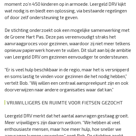
moment zo’n 450 kinderen op in armoede. Leergeld DRV kijkt
wat nodig is en biedt een oplossing, via bestaande regelingen
of door zelf ondersteuning te geven.
De stichting onderzoekt ook een mogelijke samenwerking met
de Groene Hart Pas. Deze pas vereenvoudigt straks het
aanvraagproces voor gezinnen, waardoor zij niet meer telkens
opnieuw papierwerk hoeven te vullen. Dit sluit aan bij de ambitie
van Leergeld DRV om gezinnen eenvoudiger te ondersteunen.
“Er is veel hulp beschikbaar in de regio, maar het is versnipperd
en soms lastig te vinden voor gezinnen die het nodig hebben,”
vertelt Bob. “Wij willen een centraal aanspreekpunt zijn en ook
doorverwijzen naar andere organisaties waar dat kan.”
VRIJWILLIGERS EN RUIMTE VOOR FIETSEN GEZOCHT
Leergeld DRV merkt dat het aantal aanvragen gestaag groeit.
Meer vrijwilligers zijn daarom welkom. “We hebben al veel
enthousiaste mensen, maar hoe meer hulp, hoe sneller we
aanvragen kunnen verwerken,” zegt Bob. De stichting zoekt