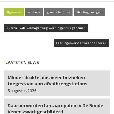
Algemeen
armoede
groene hart pas
Stichting Leergeld
« Vernieuwde Vermogenweg weer in gebruik genomen
Leerlingenvervoer weer op koers »
LAATSTE NIEUWS
Minder drukte, dus meer bezoeken
toegestaan aan afvalbrengstations
5 augustus 2026
Daarom worden lantaarnpalen in De Ronde
Venen zwart geschilderd