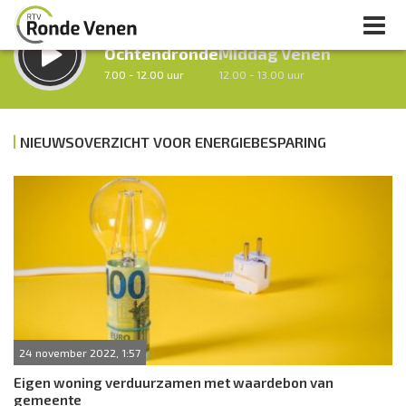
LUISTER LIVE:
STRAKS:
Ochtendronde
Middag Venen
7.00 - 12.00 uur
12.00 - 13.00 uur
NIEUWSOVERZICHT VOOR ENERGIEBESPARING
uur 1 van 0
Vorig uur
Volgend uur
Inklappen
24 november 2022, 1:57
Eigen woning verduurzamen met waardebon van
gemeente