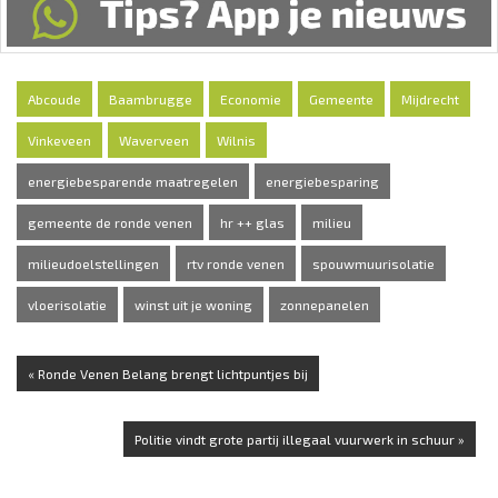
Abcoude
Baambrugge
Economie
Gemeente
Mijdrecht
Vinkeveen
Waverveen
Wilnis
energiebesparende maatregelen
energiebesparing
gemeente de ronde venen
hr ++ glas
milieu
milieudoelstellingen
rtv ronde venen
spouwmuurisolatie
vloerisolatie
winst uit je woning
zonnepanelen
« Ronde Venen Belang brengt lichtpuntjes bij
Politie vindt grote partij illegaal vuurwerk in schuur »