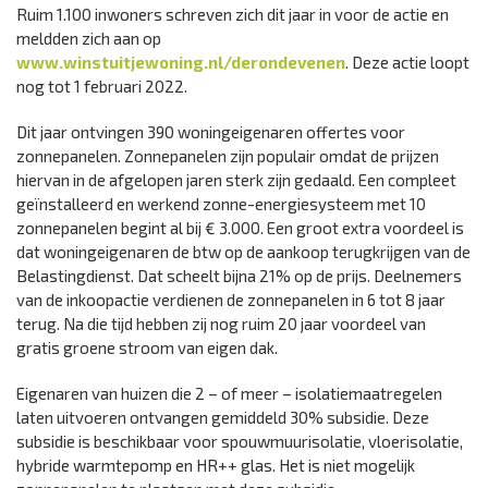
Ruim 1.100 inwoners schreven zich dit jaar in voor de actie en
meldden zich aan op
www.winstuitjewoning.nl/derondevenen
. Deze actie loopt
nog tot 1 februari 2022.
Dit jaar ontvingen 390 woningeigenaren offertes voor
zonnepanelen. Zonnepanelen zijn populair omdat de prijzen
hiervan in de afgelopen jaren sterk zijn gedaald. Een compleet
geïnstalleerd en werkend zonne-energiesysteem met 10
zonnepanelen begint al bij € 3.000. Een groot extra voordeel is
dat woningeigenaren de btw op de aankoop terugkrijgen van de
Belastingdienst. Dat scheelt bijna 21% op de prijs. Deelnemers
van de inkoopactie verdienen de zonnepanelen in 6 tot 8 jaar
terug. Na die tijd hebben zij nog ruim 20 jaar voordeel van
gratis groene stroom van eigen dak.
Eigenaren van huizen die 2 – of meer – isolatiemaatregelen
laten uitvoeren ontvangen gemiddeld 30% subsidie. Deze
subsidie is beschikbaar voor spouwmuurisolatie, vloerisolatie,
hybride warmtepomp en HR++ glas. Het is niet mogelijk