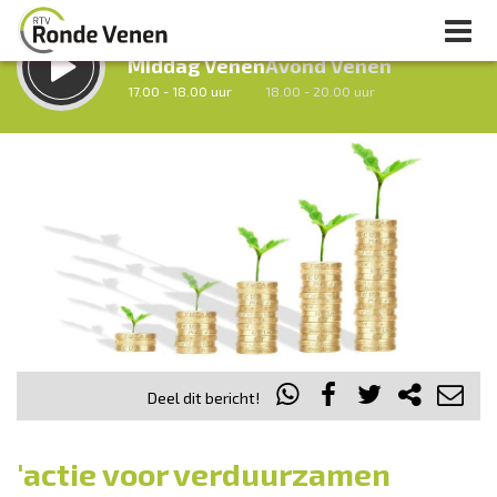
LUISTER LIVE:
STRAKS:
Middag Venen
Avond Venen
17.00 - 18.00 uur
18.00 - 20.00 uur
uur 1 van 0
Vorig uur
Volgend uur
Inklappen
Deel dit bericht!
'actie voor verduurzamen