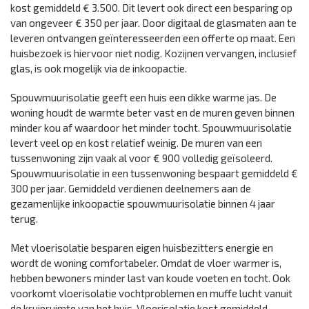
kost gemiddeld € 3.500. Dit levert ook direct een besparing op
van ongeveer € 350 per jaar. Door digitaal de glasmaten aan te
leveren ontvangen geïnteresseerden een offerte op maat. Een
huisbezoek is hiervoor niet nodig. Kozijnen vervangen, inclusief
glas, is ook mogelijk via de inkoopactie.
Spouwmuurisolatie geeft een huis een dikke warme jas. De
woning houdt de warmte beter vast en de muren geven binnen
minder kou af waardoor het minder tocht. Spouwmuurisolatie
levert veel op en kost relatief weinig. De muren van een
tussenwoning zijn vaak al voor € 900 volledig geïsoleerd.
Spouwmuurisolatie in een tussenwoning bespaart gemiddeld €
300 per jaar. Gemiddeld verdienen deelnemers aan de
gezamenlijke inkoopactie spouwmuurisolatie binnen 4 jaar
terug.
Met vloerisolatie besparen eigen huisbezitters energie en
wordt de woning comfortabeler. Omdat de vloer warmer is,
hebben bewoners minder last van koude voeten en tocht. Ook
voorkomt vloerisolatie vochtproblemen en muffe lucht vanuit
de kruipruimte van het huis. Vloerisolatie kost gemiddeld