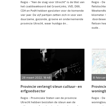
Regio - "Aan de slag voor Utrecht" is de titel van
Regio - De
het coalitieakkoord dat GroenLinks, VVD, D66,
fietstocht
CDA en PvdA hebben gesloten voor de komende
Weekendtoc
vier jaar. De vijf partijen zetten zich in voor een
kilometer.
duurzame, gezonde, groene en ondernemende
doordeweek
provincie Utrecht, waar huidige én...
fietsen he
oude...
28 maart 2022, 16:48
8 februar
Provincie verlengt steun cultuur- en
Provinci
erfgoedsector
woning
Regio - Provinciale Staten van de provincie
Regio - De
Utrecht hebben besloten de steun aan de
woningbou