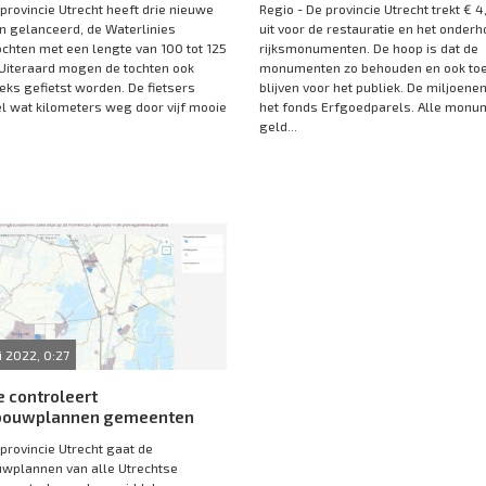
 provincie Utrecht heeft drie nieuwe
Regio - De provincie Utrecht trekt € 4
en gelanceerd, de Waterlinies
uit voor de restauratie en het onderh
hten met een lengte van 100 tot 125
rijksmonumenten. De hoop is dat de
 Uiteraard mogen de tochten ook
monumenten zo behouden en ook toe
s gefietst worden. De fietsers
blijven voor het publiek. De miljoene
el wat kilometers weg door vijf mooie
het fonds Erfgoedparels. Alle monu
geld...
i 2022, 0:27
e controleert
bouwplannen gemeenten
 provincie Utrecht gaat de
wplannen van alle Utrechtse