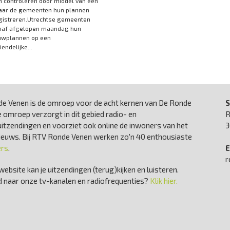
 controleren door middel van een
aar de gemeenten hun plannen
gistreren.Utrechtse gemeenten
naf afgelopen maandag hun
wplannen op een
endelijke...
e Venen is de omroep voor de acht kernen van De Ronde
S
 omroep verzorgt in dit gebied radio- en
R
uitzendingen en voorziet ook online de inwoners van het
3
nieuws. Bij RTV Ronde Venen werken zo'n 40 enthousiaste
ers
.
E
r
website kan je uitzendingen (terug)kijken en luisteren.
 naar onze tv-kanalen en radiofrequenties?
Klik hier.