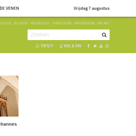
NDE VENEN
Vrijdag 7 augustus
RUGGE
·
DE HOEF
·
MIJDRECHT
·
VINKEVEEN
·
WAVERVEEN
·
WILNIS
TIPS?!
·
105.6 FM
·
Je luistert nu naar
uur 1 van 0
«
Vorig uur
Volgend uur
»
johannes