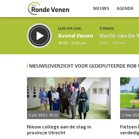
NIEUWS
AGENDA
LUISTER LIVE:
STRAKS:
Avond Venen
Nacht van De 
18.00 - 0.00 uur
0.00 - 7.00 uur
NIEUWSOVERZICHT VOOR GEDEPUTEERDE ROB 
Inklappen
5 juli 2023, 16:52
2 mei 202
Nieuw college aan de slag in
Fietsen 
provincie Utrecht
verdedig