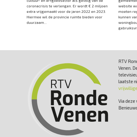
cultuur- en erfgoedsector als gevolg van de
gemeenten
coronacrisis te verlengen. Er wordt € 2 miljoen
website w
extra vrijgemaakt voor de jaren 2022 en 2023.
moeten re
Hiermee wil de provincie ruimte bieden voor
kunnen va
duurzaam...
woningbou
gebruiksvri
RTV Rond
Venen. De
televisie
laatste 
vrijwillig
Via deze 
Benieuwd