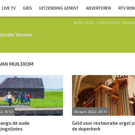
LIVE TV
GIDS
UITZENDING GEMIST
ADVERTEREN
RTV RO
ABCOUDE
·
AMSTELHOEK
·
BAAMB
Ronde Venen
VAN MUILEKOM
2, 16:53
26 april 2022, 20:17
langs de oude
Geld voor restauratie orgel 
ingslinies
de doperkerk