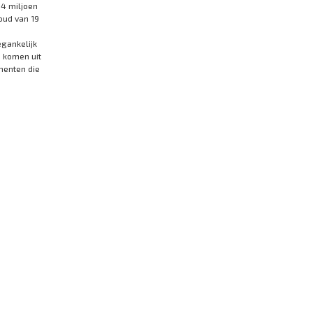
,4 miljoen
oud van 19
gankelijk
n komen uit
menten die