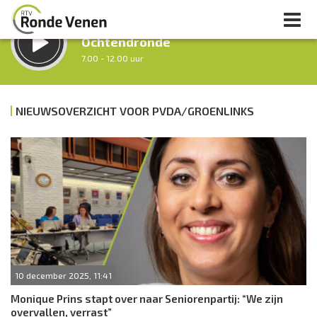
LUISTER LIVE:
Ochtendronde
7.00 - 12.00 uur
STRAKS:
Tussen Twaalf en Twee
NIEUWSOVERZICHT VOOR PVDA/GROENLINKS
12.00 - 14.00 uur
uur 1 van 0
Vorig uur
Volgend uur
Inklappen
10 december 2025, 11:41
Monique Prins stapt over naar Seniorenpartij: “We zijn
overvallen, verrast”