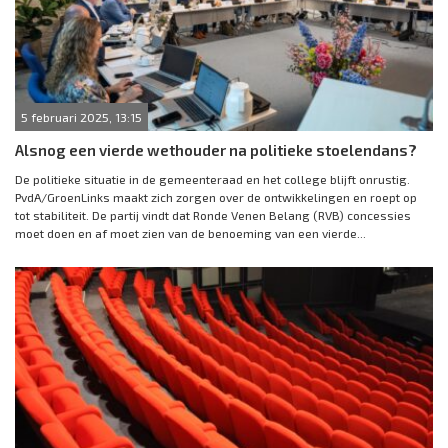
5 februari 2025, 13:15
Alsnog een vierde wethouder na politieke stoelendans?
De politieke situatie in de gemeenteraad en het college blijft onrustig.
PvdA/GroenLinks maakt zich zorgen over de ontwikkelingen en roept op
tot stabiliteit. De partij vindt dat Ronde Venen Belang (RVB) concessies
moet doen en af moet zien van de benoeming van een vierde...