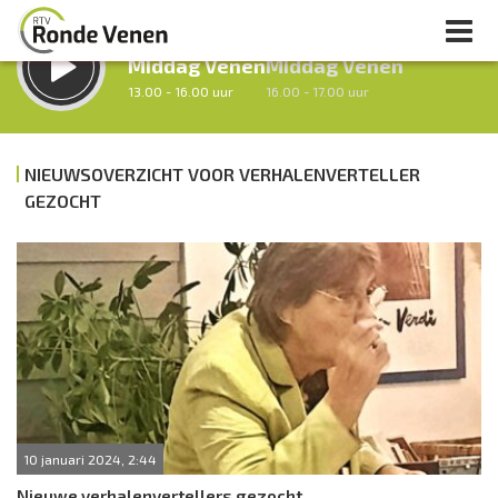
LUISTER LIVE:
STRAKS:
Middag Venen
Middag Venen
13.00 - 16.00 uur
16.00 - 17.00 uur
NIEUWSOVERZICHT VOOR VERHALENVERTELLER
GEZOCHT
uur 1 van 0
Vorig uur
Volgend uur
Inklappen
10 januari 2024, 2:44
Nieuwe verhalenvertellers gezocht