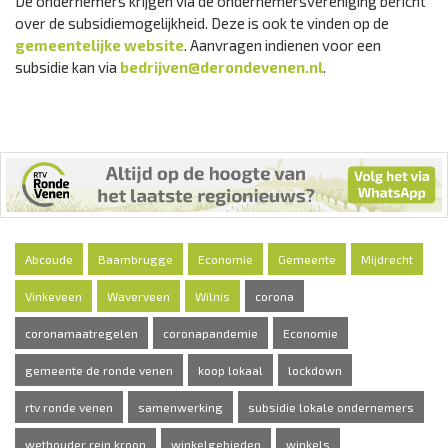
De ondernemers krijgen via de ondernemersvereniging bericht
over de subsidiemogelijkheid. Deze is ook te vinden op de
gemeentelijke website
. Aanvragen indienen voor een
subsidie kan via
bedrijven@derondevenen.nl
.
Abcoude
Baambrugge
Economie
Gemeente
Mijdrecht
Vinkeveen
Waverveen
Wilnis
corona
coronamaatregelen
coronapandemie
Economie
gemeente de ronde venen
koop lokaal
lockdown
rtv ronde venen
samenwerking
subsidie lokale ondernemers
wethouder rein kroon
winkelgebieden
winkels