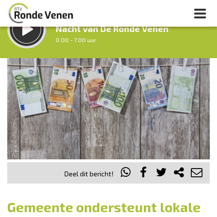
LUISTER LIVE:
Nacht van De Ronde Venen
0.00 - 7.00 uur
STRAKS:
Ochtendronde
7.00 - 12.00 uur
uur 1 van 0
Vorig uur
Volgend uur
Inklappen
Deel dit bericht!
Gemeente ondersteunt lokale