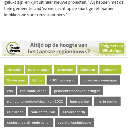
gelukt zijn, en kijkt uit naar nieuwe projecten. “Wij hebben met de
hele gemeenteraad ‘wonen’ echt op de kaart gezet. Samen
knokken we voor onze inwoners.”
Abcoude
Baambrugge
Gemeente
Mijdrecht
Vinkeveen
Waverveen
Wilnis
4800 woningen
betaalbare woningen
cda
cda ronde venen
gemeenteraadsverkiezingen
gemeenteraadsverkiezingen 2022
huurwoning
marja becker
rein kroon
rode contouren
seniorenpartij
seniorenpartij ronde venen
sociale woningbouw