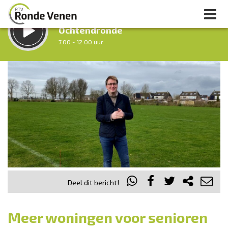
LUISTER LIVE:
Ochtendronde
7.00 - 12.00 uur
STRAKS:
Tussen Twaalf en Twee
12.00 - 14.00 uur
uur 1 van 0
Vorig uur
Volgend uur
Inklappen
Deel dit bericht!
Meer woningen voor senioren