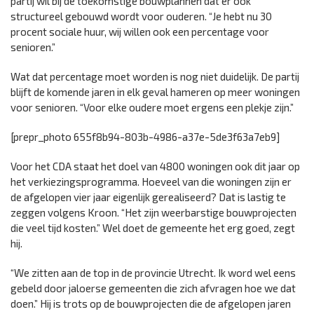
partij wil bij de toekomstige bouwplannen dat er ook
structureel gebouwd wordt voor ouderen. “Je hebt nu 30
procent sociale huur, wij willen ook een percentage voor
senioren.”
Wat dat percentage moet worden is nog niet duidelijk. De partij
blijft de komende jaren in elk geval hameren op meer woningen
voor senioren. “Voor elke oudere moet ergens een plekje zijn.”
[prepr_photo 655f8b94-803b-4986-a37e-5de3f63a7eb9]
Voor het CDA staat het doel van 4800 woningen ook dit jaar op
het verkiezingsprogramma. Hoeveel van die woningen zijn er
de afgelopen vier jaar eigenlijk gerealiseerd? Dat is lastig te
zeggen volgens Kroon. “Het zijn weerbarstige bouwprojecten
die veel tijd kosten.” Wel doet de gemeente het erg goed, zegt
hij.
“We zitten aan de top in de provincie Utrecht. Ik word wel eens
gebeld door jaloerse gemeenten die zich afvragen hoe we dat
doen.” Hij is trots op de bouwprojecten die de afgelopen jaren