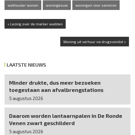
wethouder wonen
woningbouw
woningen voor senioren
« Lezing over de marker wadden
Woning uit verhuur na drugsvondst »
LAATSTE NIEUWS
Minder drukte, dus meer bezoeken
toegestaan aan afvalbrengstations
5 augustus 2026
Daarom worden lantaarnpalen in De Ronde
Venen zwart geschilderd
5 augustus 2026