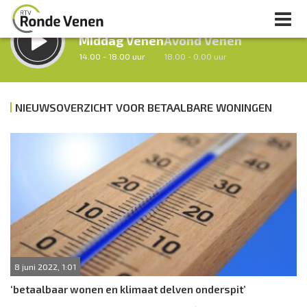
LUISTER LIVE:
STRAKS:
Middag Venen
Avond Venen
14.00 - 18.00 uur
18.00 - 0.00 uur
NIEUWSOVERZICHT VOOR BETAALBARE WONINGEN
uur 1 van 0
Vorig uur
Volgend uur
Inklappen
8 juni 2022, 1:01
‘betaalbaar wonen en klimaat delven onderspit’